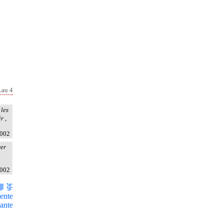
Lau 4
 les
ir
,
2002
rer
2002
ente
ante