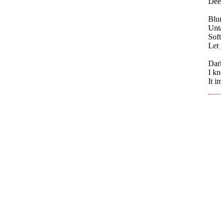
Deep
Blun
Unta
Soft
Let
Dark
I kn
It i