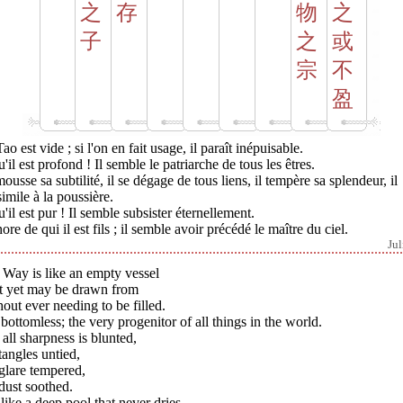
之
存
物
之
子
之
或
宗
不
盈
ao est vide ; si l'on en fait usage, il paraît inépuisable.
'il est profond ! Il semble le patriarche de tous les êtres.
mousse sa subtilité, il se dégage de tous liens, il tempère sa splendeur, il
simile à la poussière.
'il est pur ! Il semble subsister éternellement.
nore de qui il est fils ; il semble avoir précédé le maître du ciel.
Jul
 Way is like an empty vessel
t yet may be drawn from
out ever needing to be filled.
s bottomless; the very progenitor of all things in the world.
t all sharpness is blunted,
tangles untied,
glare tempered,
dust soothed.
s like a deep pool that never dries.