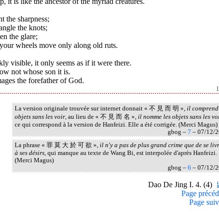
, it is like the ancestor of the myriad creatures.
t the sharpness;
ngle the knots;
en the glare;
 your wheels move only along old ruts.
ly visible, it only seems as if it were there.
ow not whose son it is.
mages the forefather of God.
La version originale trouvée sur internet donnait « 不 見 而 明 »,
il comprend
objets sans les voir
, au lieu de « 不 見 而 名 »,
il nomme les objets sans les vo
ce qui correspond à la version de Hanfeizi. Elle a été corrigée. (Merci Magus)
gbog –
7
– 07/12/
La phrase « 罪 莫 大 於 可 欲 »,
il n'y a pas de plus grand crime que de se liv
à ses désirs
, qui manque au texte de Wang Bi, est interpolée d'après Hanfeizi.
(Merci Magus)
gbog –
6
– 07/12/
Dao De Jing I. 4. (4)
Page précéd
Page suiv