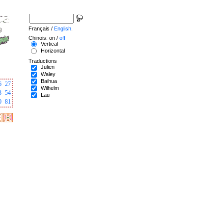
Français /
English
.
Chinois: on /
off
Vertical
Horizontal
Traductions
Julien
Waley
Baihua
6
27
Wilhelm
3
54
Lau
0
81