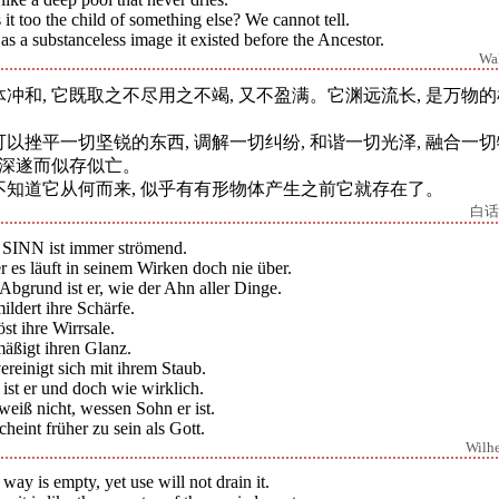
it too the child of something else? We cannot tell.
as a substanceless image it existed before the Ancestor.
Wa
体冲和, 它既取之不尽用之不竭, 又不盈满。它渊远流长, 是万物
。
可以挫平一切坚锐的东西, 调解一切纠纷, 和谐一切光泽, 融合一
, 深遂而似存似亡。
不知道它从何而来, 似乎有有形物体产生之前它就存在了。
白话
 SINN ist immer strömend.
 es läuft in seinem Wirken doch nie über.
Abgrund ist er, wie der Ahn aller Dinge.
ildert ihre Schärfe.
öst ihre Wirrsale.
mäßigt ihren Glanz.
ereinigt sich mit ihrem Staub.
 ist er und doch wie wirklich.
weiß nicht, wessen Sohn er ist.
cheint früher zu sein als Gott.
Wilh
way is empty, yet use will not drain it.