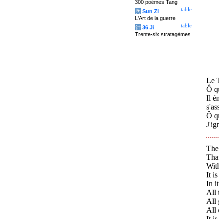
300 poèmes Tang
table
兵
Sun Zi
L'Art de la guerre
table
计
36 Ji
Trente-six stratagèmes
Le T
Ô qu
Il é
s'as
Ô qu
J'ig
The
Tha
With
It i
In i
All 
All 
All 
It i