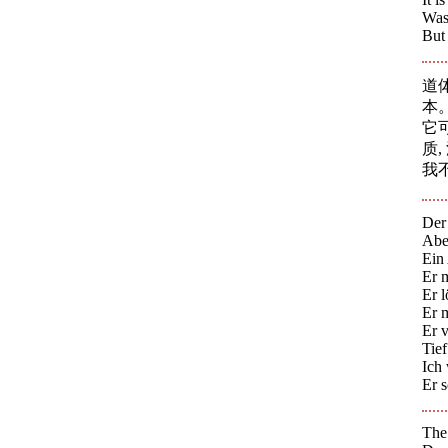
Was 
But 
道
本
它
质
我
Der
Aber
Ein 
Er m
Er l
Er 
Er v
Tief
Ich 
Er s
The 