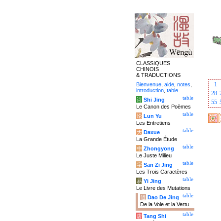
CLASSIQUES
CHINOIS
& TRADUCTIONS
1
Bienvenue
,
aide
,
notes
,
introduction
,
table
.
28
table
诗
Shi Jing
55
Le Canon des Poèmes
table
论
Lun Yu
Les Entretiens
table
大
Daxue
La Grande Étude
table
中
Zhongyong
Le Juste Milieu
table
字
San Zi Jing
Les Trois Caractères
table
易
Yi Jing
Le Livre des Mutations
table
道
Dao De Jing
De la Voie et la Vertu
table
唐
Tang Shi