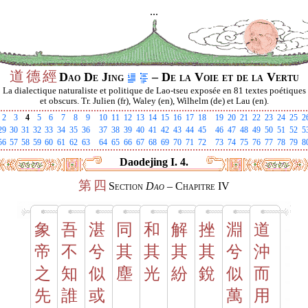
...
道
德
經
Dao De Jing
– De la Voie et de la Vertu
La dialectique naturaliste et politique de Lao-tseu exposée en 81 textes poétiques
et obscurs. Tr. Julien (fr), Waley (en), Wilhelm (de) et Lau (en).
2
3
4
5
6
7
8
9
10
11
12
13
14
15
16
17
18
19
20
21
22
23
24
25
2
29
30
31
32
33
34
35
36
37
38
39
40
41
42
43
44
45
46
47
48
49
50
51
52
5
56
57
58
59
60
61
62
63
64
65
66
67
68
69
70
71
72
73
74
75
76
77
78
79
8
Daodejing I. 4.
第
四
Section
Dao
– Chapitre IV
象
吾
湛
同
和
解
挫
淵
道
帝
不
兮
其
其
其
其
兮
沖
之
知
似
塵
光
紛
銳
似
而
先
誰
或
萬
用