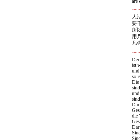
are 
人
要
所
用
凡
Der 
ist
und 
so i
Die 
sind
und
sind
Dar
Ges
die
Ges
Dar
Sind
Sind