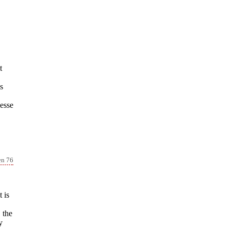
t
ls
lesse
en 76
 is
 the
y