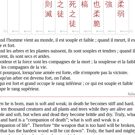
則
之
死
槁
也
強
柔
滅
徒
之
柔
弱
徒
脆
d l'homme vient au monde, il est souple et faible ; quand il meurt, il es
e et fort.
d les arbres et les plantes naissent, ils sont souples et tendres ; quand i
ent, ils sont secs et arides.
oideur et la force sont les compagnes de la mort ; la souplesse et la faib
 les compagnes de la vie.
t pourquoi, lorsqu'une armée est forte, elle n'emporte pas la victoire.
qu'un arbre est devenu fort, on l'abat.
ui est fort et grand occupe le rang inférieur ; ce qui est souple et faible
pe le rang supérieur.
Juli
 he is born, man is soft and weak; in death he becomes stiff and hard.
ten thousand creatures and all plants and trees while they are alive are
le and soft, but when and dead they become brittle and dry. Truly, what
f and hard is a “companion of death”; what is soft and weak is a
panion of life”. Therefore “the weapon that is too hard will be broken,
 that has the hardest wood will be cut down”. Truly, the hard and might