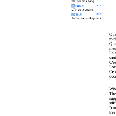
300 poèmes Tang
table
兵
Sun Zi
L'Art de la guerre
table
计
36 Ji
Trente-six stratagèmes
Quan
roid
Quan
meur
La r
sont
C'es
Lors
Ce q
occu
When
The 
supp
stif
“com
tree