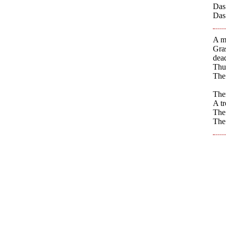
Das
Das
A m
Gras
dea
Thus
The 
Ther
A tr
The 
The 