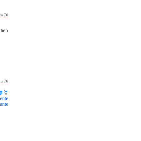
lm 76
dwhen
au 76
ente
ante