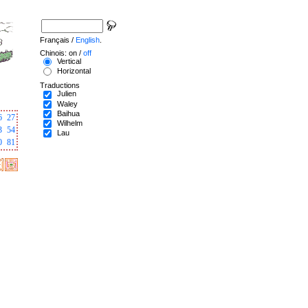
Français /
English
.
Chinois: on /
off
Vertical
Horizontal
Traductions
Julien
Waley
Baihua
6
27
Wilhelm
3
54
Lau
0
81