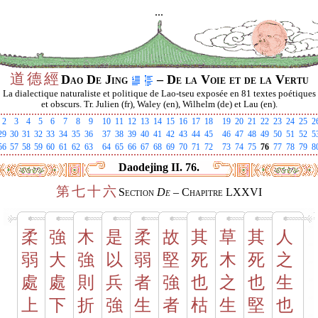
...
道
德
經
Dao De Jing
– De la Voie et de la Vertu
La dialectique naturaliste et politique de Lao-tseu exposée en 81 textes poétiques
et obscurs. Tr. Julien (fr), Waley (en), Wilhelm (de) et Lau (en).
2
3
4
5
6
7
8
9
10
11
12
13
14
15
16
17
18
19
20
21
22
23
24
25
2
29
30
31
32
33
34
35
36
37
38
39
40
41
42
43
44
45
46
47
48
49
50
51
52
5
56
57
58
59
60
61
62
63
64
65
66
67
68
69
70
71
72
73
74
75
76
77
78
79
8
Daodejing II. 76.
第
七
十
六
Section
De
– Chapitre LXXVI
柔
強
木
是
柔
故
其
草
其
人
弱
大
強
以
弱
堅
死
木
死
之
處
處
則
兵
者
強
也
之
也
生
上
下
折
強
生
者
枯
生
堅
也