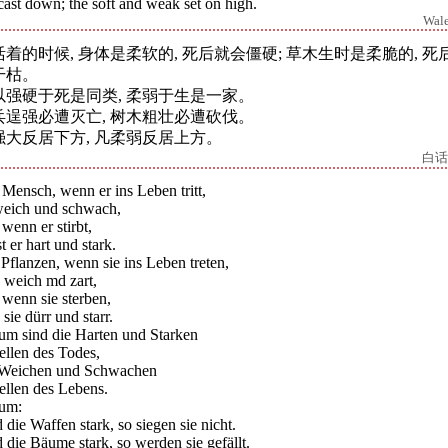
cast down; the soft and weak set on high.
Wal
活着的时候, 身体是柔软的, 死后就会僵硬; 草木生时是柔脆的, 死
干枯。
以强硬于死是同类, 柔弱于生是一家。
兵逞强必遭灭亡, 树木粗壮必遭砍伐。
强大反居下方, 凡柔弱反居上方。
白话
Mensch, wenn er ins Leben tritt,
 weich und schwach,
wenn er stirbt,
st er hart und stark.
Pflanzen, wenn sie ins Leben treten,
 weich md zart,
 wenn sie sterben,
 sie dürr und starr.
um sind die Harten und Starken
ellen des Todes,
 Weichen und Schwachen
ellen des Lebens.
um:
 die Waffen stark, so siegen sie nicht.
 die Bäume stark, so werden sie gefällt.