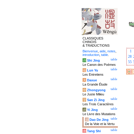
CLASSIQUES
CHINOIS
& TRADUCTIONS
1
Bienvenue
,
aide
,
notes
,
introduction
,
table
.
28
table
诗
Shi Jing
55
Le Canon des Poèmes
table
论
Lun Yu
Les Entretiens
table
大
Daxue
La Grande Étude
table
中
Zhongyong
Le Juste Milieu
table
字
San Zi Jing
Les Trois Caractères
table
易
Yi Jing
Le Livre des Mutations
table
道
Dao De Jing
De la Voie et la Vertu
table
唐
Tang Shi