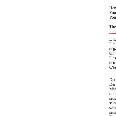
Henc
You 
You 
Ther
L'ho
Il c
déga
On p
Il e
dét
C'es
Der 
Der
Man
und
sei
sei
sei
sei