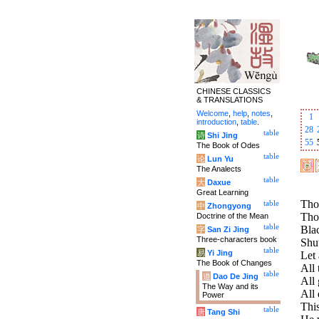
CHINESE CLASSICS
& TRANSLATIONS
Welcome
,
help
,
notes
,
1
introduction
,
table
.
28
table
诗
Shi Jing
55
The Book of Odes
table
论
Lun Yu
The Analects
table
大
Daxue
Great Learning
Tho
table
中
Zhongyong
Tho
Doctrine of the Mean
table
Blac
字
San Zi Jing
Three-characters book
Shut
table
易
Yi Jing
Let 
The Book of Changes
All 
table
道
Dao De Jing
All 
The Way and its
All
Power
This
table
唐
Tang Shi