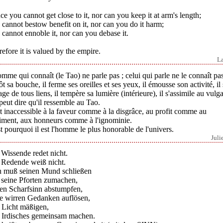
e you cannot get close to it, nor can you keep it at arm's length;
cannot bestow benefit on it, nor can you do it harm;
cannot ennoble it, nor can you debase it.
efore it is valued by the empire.
L
mme qui connaît (le Tao) ne parle pas ; celui qui parle ne le connaît pas
lôt sa bouche, il ferme ses oreilles et ses yeux, il émousse son activité, il
ge de tous liens, il tempère sa lumière (intérieure), il s'assimile au vulga
eut dire qu'il ressemble au Tao.
st inaccessible à la faveur comme à la disgrâce, au profit comme au
riment, aux honneurs comme à l'ignominie.
t pourquoi il est l'homme le plus honorable de l'univers.
Juli
Wissende redet nicht.
 Redende weiß nicht.
 muß seinen Mund schließen
 seine Pforten zumachen,
nen Scharfsinn abstumpfen,
ne wirren Gedanken auflösen,
n Licht mäßigen,
n Irdisches gemeinsam machen.