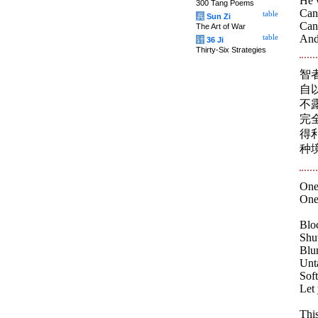
He w
300 Tang Poems
Can
table
兵
Sun Zi
Cann
The Art of War
And 
table
计
36 Ji
Thirty-Six Strategies
智
自
不
完
得
种
One
One
Blo
Shut
Blun
Unta
Soft
Let
Thi