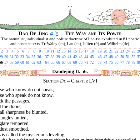
...
Dao De Jing
– The Way and Its Power
The naturalist, individualist and politic doctrine of Lao-tse exhibited in 81 poetic
and obscure texts. Tr. Waley (en), Lau (en), Julien (fr) and Wilhelm (de).
2
3
4
5
6
7
8
9
10
11
12
13
14
15
16
17
18
19
20
21
22
23
24
25
2
29
30
31
32
33
34
35
36
37
38
39
40
41
42
43
44
45
46
47
48
49
50
51
52
5
56
57
58
59
60
61
62
63
64
65
66
67
68
69
70
71
72
73
74
75
76
77
78
79
8
Daodejing II. 56.
Section
De
– Chapter LVI
se who know do not speak;
se who speak do not know.
k the passages,
 the doors,
all sharpness be blunted,
tangles untied,
glare tempered.
 dust smoothed.
 is called the mysterious leveling.