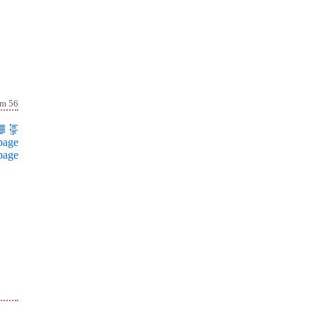
lm 56
page
page