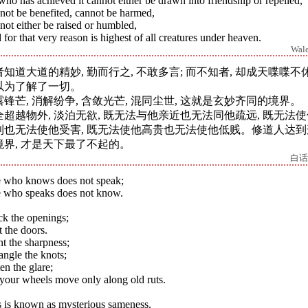
ho has achieved it cannot either be drawn into friendship or repelled,
not be benefited, cannot be harmed,
ot either be raised or humbled,
for that very reason is highest of all creatures under heaven.
Wal
者知道大道的精妙, 勤而行之, 不敢多言; 而不知者, 却成天喋喋不休
以为了解了一切。
露锋芒, 消解纷争, 含敛光芒, 混同尘世, 这就是玄妙齐同的境界。
全超越物外, 淡泊无欲, 既无法与他亲近也无法同他疏远, 既无法
利也无法使他受害, 既无法使他高贵也无法使他低贱。修道人达到
境界, 才是天下最了不起的。
白话
 who knows does not speak;
 who speaks does not know.
ck the openings;
 the doors.
t the sharpness;
ngle the knots;
en the glare;
 your wheels move only along old ruts.
s is known as mysterious sameness.