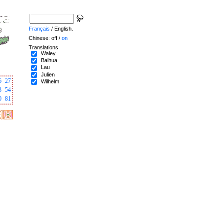
Français
/ English.
Chinese: off /
on
Translations
Waley
Baihua
Lau
Julien
6
27
Wilhelm
3
54
0
81