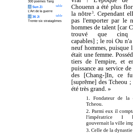
vrai ? L'époque de 
300 poèmes Tang
Chouenn a été plus flor
table
兵
Sun Zi
L'Art de la guerre
la nôtre
3
. Cependant ell
table
计
36 Ji
pas l'emporter par le 
Trente-six stratagèmes
hommes de talent [car 
trouvé que cinq m
capables] ; le roi Ou n'
neuf hommes, puisque l
était une femme. Posséd
tiers de l'empire, et 
puissance au service de 
des [Chang-]In, ce fu
[suprême] des Tcheou ; 
été très grand. »
1. Fondateur de la 
Tcheou.
2. Parmi eux il compt
l'impératrice I 
gouvernait la ville imp
3. Celle de la dynasti