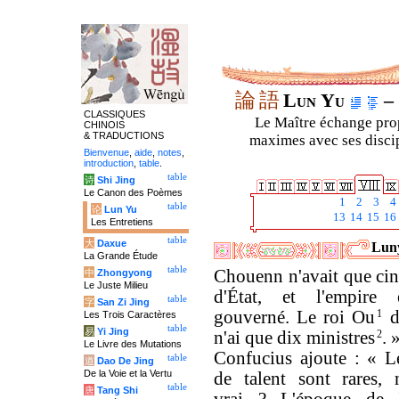
論
語
Lun Yu
– 
CLASSIQUES
Le Maître échange prop
CHINOIS
& TRADUCTIONS
maximes avec ses discipl
Bienvenue
,
aide
,
notes
,
introduction
,
table
.
table
诗
Shi Jing
Le Canon des Poèmes
1
2
3
4
table
论
Lun Yu
13
14
15
16
Les Entretiens
table
大
Daxue
Luny
La Grande Étude
table
Chouenn n'avait que cin
中
Zhongyong
Le Juste Milieu
d'État, et l'empire 
table
字
San Zi Jing
gouverné. Le roi Ou
1
di
Les Trois Caractères
table
易
Yi Jing
n'ai que dix ministres
2
. 
Le Livre des Mutations
Confucius ajoute : « 
table
道
Dao De Jing
De la Voie et la Vertu
de talent sont rares, n
table
唐
Tang Shi