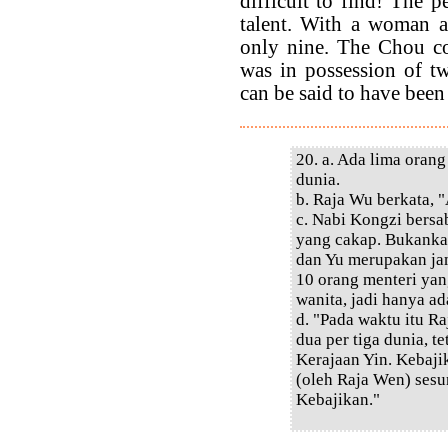
difficult to find! The 
talent. With a woman a
only nine. The Chou co
was in possession of tw
can be said to have been 
20. a. Ada lima oran
dunia.
b. Raja Wu berkata, 
c. Nabi Kongzi bers
yang cakap. Bukanka
dan Yu merupakan jam
10 orang menteri yan
wanita, jadi hanya ad
d. "Pada waktu itu R
dua per tiga dunia, t
Kerajaan Yin. Kebaj
(oleh Raja Wen) ses
Kebajikan."