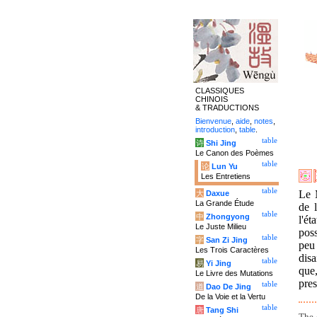
CLASSIQUES
CHINOIS
& TRADUCTIONS
Bienvenue
,
aide
,
notes
,
introduction
,
table
.
table
诗
Shi Jing
Le Canon des Poèmes
table
论
Lun Yu
Les Entretiens
table
Le 
大
Daxue
La Grande Étude
de 
table
中
Zhongyong
l'é
Le Juste Milieu
pos
table
字
San Zi Jing
peu 
Les Trois Caractères
disa
table
易
Yi Jing
que,
Le Livre des Mutations
pres
table
道
Dao De Jing
De la Voie et la Vertu
table
唐
Tang Shi
The 