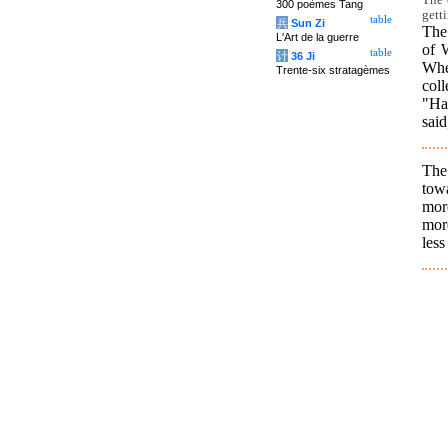
300 poèmes Tang
getti
table
兵
Sun Zi
The 
L'Art de la guerre
of 
table
计
36 Ji
Whe
Trente-six stratagèmes
coll
"Ha
said
The
towa
mor
more
less