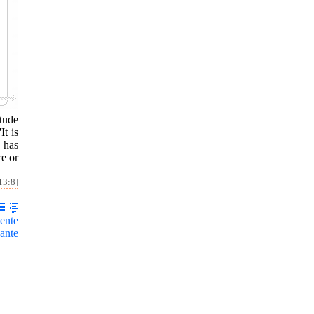
tude
It is
 has
re or
13:8]
ente
ante