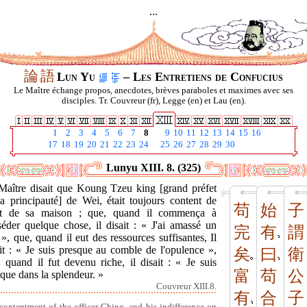
...
論
語
Lun Yu
– Les Entretiens de Confucius
Le Maître échange propos, anecdotes, brèves paraboles et maximes avec ses
disciples. Tr. Couvreur (fr), Legge (en) et Lau (en).
1
2
3
4
5
6
7
8
9
10
11
12
13
14
15
16
17
18
19
20
21
22
23
24
25
26
27
28
29
30
Lunyu XIII. 8. (325)
Maître disait que Koung Tzeu king [grand préfet
la principauté] de Wei, était toujours content de
苟
始
子
tat de sa maison ; que, quand il commença à
séder quelque chose, il disait : « J'ai amassé un
完
有
謂
», que, quand il eut des ressources suffisantes, Il
it : « Je suis presque au comble de l'opulence »,
矣
曰
衛
 quand il fut devenu riche, il disait : « Je suis
富
苟
公
que dans la splendeur. »
Couvreur XIII.8.
有
合
子
contentment of the officer Ching, and his indifference on