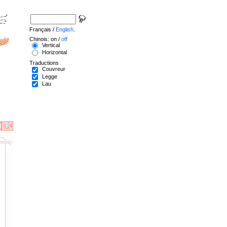
Français /
English
.
Chinois: on /
off
Vertical
Horizontal
Traductions
Couvreur
Legge
Lau