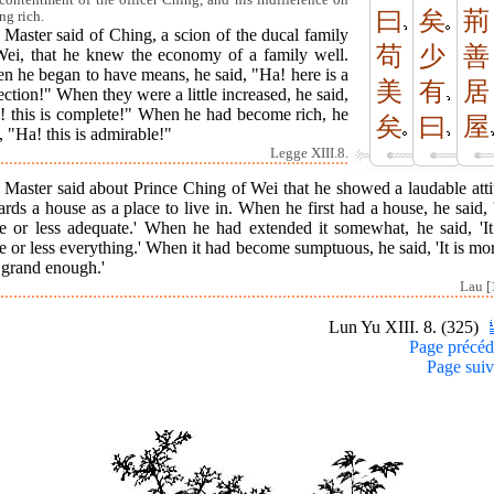
曰
矣
荊
ng rich.
Master said of Ching, a scion of the ducal family
苟
少
善
Wei, that he knew the economy of a family well.
n he began to have means, he said, "Ha! here is a
美
有
居
ection!" When they were a little increased, he said,
! this is complete!" When he had become rich, he
矣
曰
屋
, "Ha! this is admirable!"
Legge XIII.8.
 Master said about Prince Ching of Wei that he showed a laudable atti
rds a house as a place to live in. When he first had a house, he said, '
e or less adequate.' When he had extended it somewhat, he said, 'It
 or less everything.' When it had become sumptuous, he said, 'It is mo
 grand enough.'
Lau [
Lun Yu XIII. 8. (325)
Page précéd
Page suiv