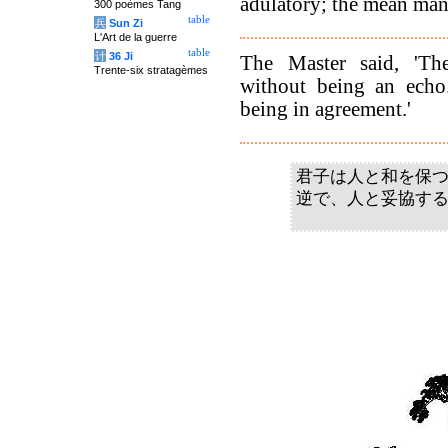
adulatory; the mean man 
300 poèmes Tang
table
兵
Sun Zi
L'Art de la guerre
table
计
36 Ji
The Master said, 'Th
Trente-six stratagèmes
without being an echo
being in agreement.'
君子は人と和を保
逆で、人と妥協す