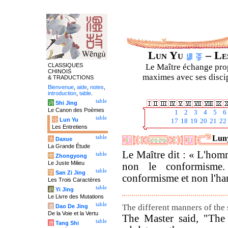
Lun Yu
– Les
CLASSIQUES
Le Maître échange prop
CHINOIS
maximes avec ses discipl
& TRADUCTIONS
Bienvenue
,
aide
,
notes
,
introduction
,
table
.
table
诗
Shi Jing
Le Canon des Poèmes
1
2
3
4
5
6
table
论
Lun Yu
17
18
19
20
21
22
Les Entretiens
Luny
table
大
Daxue
La Grande Étude
Le Maître dit : « L'hom
table
中
Zhongyong
Le Juste Milieu
non le conformisme
table
字
San Zi Jing
conformisme et non l'ha
Les Trois Caractères
table
易
Yi Jing
Le Livre des Mutations
table
The different manners of the
道
Dao De Jing
De la Voie et la Vertu
The Master said, "The 
table
唐
Tang Shi