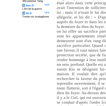
300 poèmes Tang
était alors dans cette princ
table
兵
Sun Zi
avait l'intention de sollicite
L'Art de la guerre
lui ; mais il n'osait le lui 
table
计
36 Ji
allégorie, et lui dit : « D'a
Trente-six stratagèmes
auprès du foyer et dans les e
la demeure du dieu du foyer. 
on lui offre un sacrifice par
sont les appartements situé
demeurent sont d'un rang él
sacrifice particulier. Quand 
une faveur, il vaut mieux fai
protection secrète, que de fa
rendre hommage à leur inutil
un sens profond. Quelle est s
suenn Kia se désignait lui
maison. Il voulait dire qu'
rechercher la faveur du pri
reprendre ouvertement, il se
toute flatterie, soit à l'égard
dieu du foyer. Au-dessus des 
il y a le Ciel, qui est souver
se conduit d'après l'ordre [c