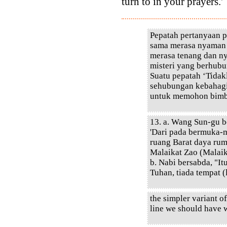
turn to in your prayers.'
Pepatah pertanyaan 
sama merasa nyaman 
merasa tenang dan n
misteri yang berhubu
Suatu pepatah ‘Tidak
sehubungan kebahagia
untuk memohon bimbi
13. a. Wang Sun-gu b
'Dari pada bermuka-
ruang Barat daya ru
Malaikat Zao (Malaik
b. Nabi bersabda, "It
Tuhan, tiada tempat (
the simpler variant of
line we should have w