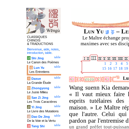
Lun Yu
– Les
CLASSIQUES
Le Maître échange prop
CHINOIS
maximes avec ses discipl
& TRADUCTIONS
Bienvenue
,
aide
,
notes
,
introduction
,
table
.
table
诗
Shi Jing
Le Canon des Poèmes
1
2
3
4
5
table
论
Lun Yu
15
16
17
18
19
Les Entretiens
Lun
table
大
Daxue
La Grande Étude
Wang suenn Kia demanda 
table
中
Zhongyong
Le Juste Milieu
« Il vaut mieux faire 
table
字
San Zi Jing
esprits tutélaires des
Les Trois Caractères
maison. » Le Maître ré
table
易
Yi Jing
Le Livre des Mutations
que l'autre. Celui qui
table
道
Dao De Jing
pardon par l'entremise d
De la Voie et la Vertu
table
un grand préfet tout-puissa
唐
Tang Shi