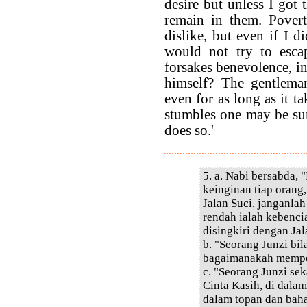
desire but unless I got
remain in them. Pover
dislike, but even if I d
would not try to esca
forsakes benevolence, i
himself? The gentleman
even for as long as it ta
stumbles one may be sure
does so.'
5. a. Nabi bersabda,
keinginan tiap orang,
Jalan Suci, janganla
rendah ialah kebencia
disingkiri dengan Jal
b. "Seorang Junzi bi
bagaimanakah memper
c. "Seorang Junzi se
Cinta Kasih, di dala
dalam topan dan baha