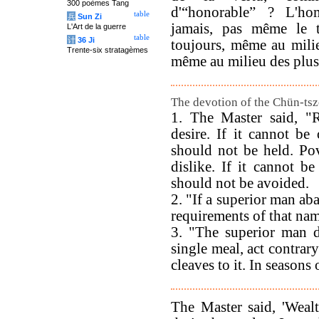
300 poèmes Tang
d'“honorable” ? L'h
table
兵
Sun Zi
jamais, pas même le 
L'Art de la guerre
table
计
36 Ji
toujours, même au milieu
Trente-six stratagèmes
même au milieu des plus
The devotion of the Chün-tsze
1. The Master said, "
desire. If it cannot be
should not be held. Po
dislike. If it cannot b
should not be avoided.
2. "If a superior man ab
requirements of that na
3. "The superior man d
single meal, act contrar
cleaves to it. In seasons 
The Master said, 'Weal