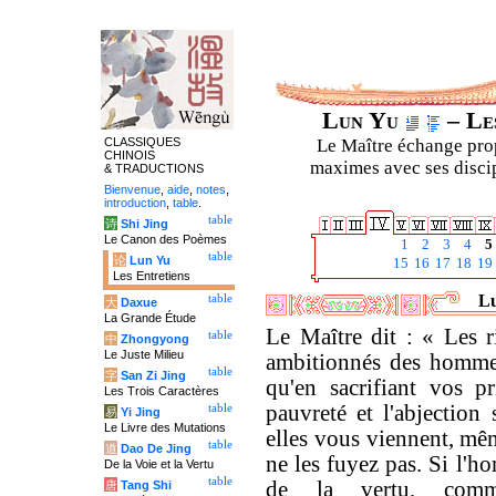
Lun Yu
– Les
CLASSIQUES
Le Maître échange prop
CHINOIS
maximes avec ses discipl
& TRADUCTIONS
Bienvenue
,
aide
,
notes
,
introduction
,
table
.
table
诗
Shi Jing
Le Canon des Poèmes
1
2
3
4
5
table
论
Lun Yu
15
16
17
18
19
Les Entretiens
Lu
table
大
Daxue
La Grande Étude
Le Maître dit : « Les r
table
中
Zhongyong
Le Juste Milieu
ambitionnés des hommes
table
字
San Zi Jing
qu'en sacrifiant vos p
Les Trois Caractères
pauvreté et l'abjectio
table
易
Yi Jing
Le Livre des Mutations
elles vous viennent, mêm
table
道
Dao De Jing
ne les fuyez pas. Si l'
De la Voie et la Vertu
table
de la vertu, commen
唐
Tang Shi