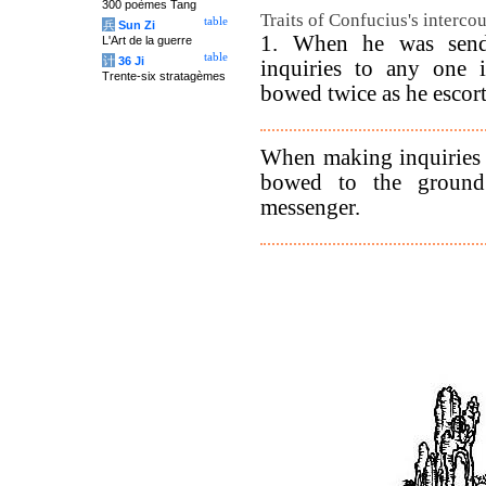
300 poèmes Tang
Traits of Confucius's intercou
table
兵
Sun Zi
1. When he was send
L'Art de la guerre
table
计
36 Ji
inquiries to any one i
Trente-six stratagèmes
bowed twice as he escort
When making inquiries a
bowed to the ground
messenger.