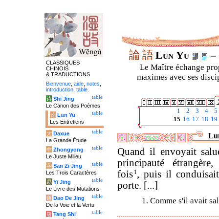
論
語
Lun Yu
– 
CLASSIQUES
Le Maître échange prop
CHINOIS
& TRADUCTIONS
maximes avec ses discipl
Bienvenue
,
aide
,
notes
,
introduction
,
table
.
table
诗
Shi Jing
Le Canon des Poèmes
1
2
3
4
5
table
论
Lun Yu
15
16
17
18
19
Les Entretiens
table
大
Daxue
Lun
La Grande Étude
table
Quand il envoyait sal
中
Zhongyong
Le Juste Milieu
principauté étrangère,
table
字
San Zi Jing
fois
1
, puis il conduisai
Les Trois Caractères
table
易
Yi Jing
porte. [...]
Le Livre des Mutations
table
道
Dao De Jing
1. Comme s'il avait sa
De la Voie et la Vertu
table
唐
Tang Shi