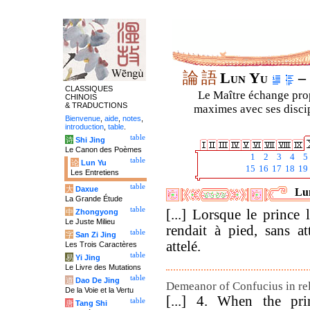
論
語
Lun Yu
– 
CLASSIQUES
Le Maître échange prop
CHINOIS
& TRADUCTIONS
maximes avec ses discipl
Bienvenue
,
aide
,
notes
,
introduction
,
table
.
table
诗
Shi Jing
Le Canon des Poèmes
1
2
3
4
5
table
论
Lun Yu
15
16
17
18
19
Les Entretiens
table
大
Daxue
Lun
La Grande Étude
table
[...] Lorsque le prince l
中
Zhongyong
Le Juste Milieu
rendait à pied, sans a
table
字
San Zi Jing
attelé.
Les Trois Caractères
table
易
Yi Jing
Le Livre des Mutations
table
道
Dao De Jing
Demeanor of Confucius in rela
De la Voie et la Vertu
[...] 4. When the pri
table
唐
Tang Shi