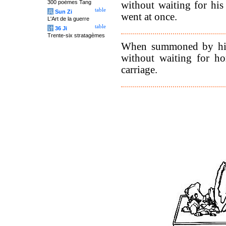
300 poèmes Tang
without waiting for his
table
兵
Sun Zi
went at once.
L'Art de la guerre
table
计
36 Ji
Trente-six stratagèmes
When summoned by his 
without waiting for ho
carriage.