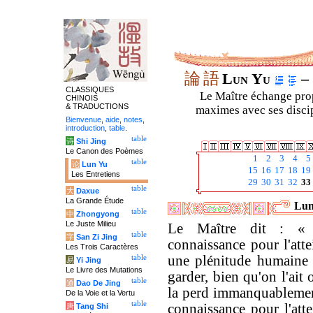
論
語
Lun Yu
– 
CLASSIQUES
Le Maître échange prop
CHINOIS
& TRADUCTIONS
maximes avec ses discipl
Bienvenue
,
aide
,
notes
,
introduction
,
table
.
table
诗
Shi Jing
Le Canon des Poèmes
1
2
3
4
5
table
论
Lun Yu
15
16
17
18
19
Les Entretiens
29
30
31
32
33
table
大
Daxue
La Grande Étude
Lun
table
中
Zhongyong
Le Juste Milieu
Le Maître dit : «
table
字
San Zi Jing
connaissance pour l'atte
Les Trois Caractères
une plénitude humaine 
table
易
Yi Jing
Le Livre des Mutations
garder, bien qu'on l'ait
table
道
Dao De Jing
la perd immanquablemen
De la Voie et la Vertu
table
connaissance pour l'atte
唐
Tang Shi