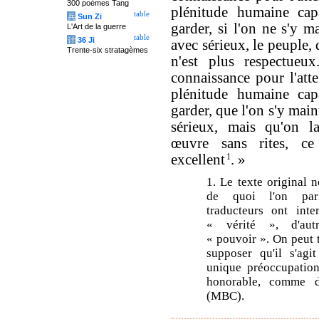
300 poèmes Tang
plénitude humaine cap
table
兵
Sun Zi
garder, si l'on ne s'y m
L'Art de la guerre
table
计
36 Ji
avec sérieux, le peuple, 
Trente-six stratagèmes
n'est plus respectueux
connaissance pour l'atte
plénitude humaine cap
garder, que l'on s'y mai
sérieux, mais qu'on l
œuvre sans rites, ce
excellent
1
. »
1. Le texte original 
de quoi l'on parl
traducteurs ont inte
« vérité », d'au
« pouvoir ». On peut
supposer qu'il s'agi
unique préoccupatio
honorable, comme d
(MBC).