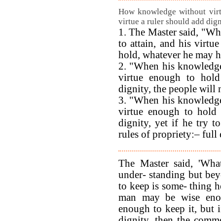
How knowledge without virtu
virtue a ruler should add dign
1. The Master said, "Wh
to attain, and his virtu
hold, whatever he may ha
2. "When his knowledge i
virtue enough to hold
dignity, the people will 
3. "When his knowledge i
virtue enough to hold 
dignity, yet if he try 
rules of propriety:– full
The Master said, 'What
under- standing but be
to keep is some- thing he
man may be wise enou
enough to keep it, but 
dignity, then the comm