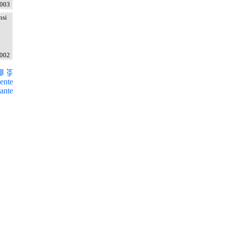
2003
nsi
2002
ente
ante