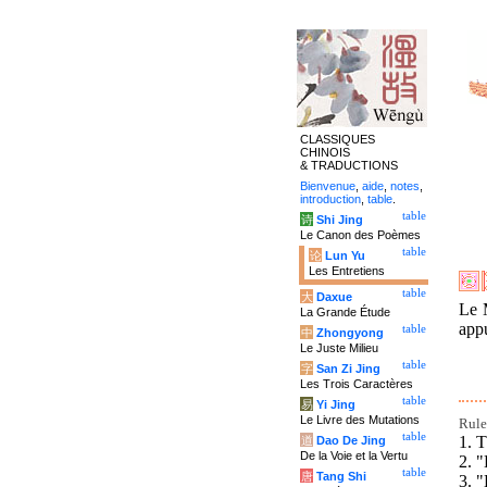
CLASSIQUES
CHINOIS
& TRADUCTIONS
Bienvenue
,
aide
,
notes
,
introduction
,
table
.
table
诗
Shi Jing
Le Canon des Poèmes
table
论
Lun Yu
Les Entretiens
table
大
Daxue
Le M
La Grande Étude
appu
table
中
Zhongyong
Le Juste Milieu
table
字
San Zi Jing
Les Trois Caractères
table
易
Yi Jing
Le Livre des Mutations
Rules
table
1. T
道
Dao De Jing
De la Voie et la Vertu
2. "
table
唐
Tang Shi
3. "