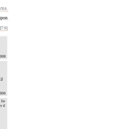
II.6.
 upon
[7:6]
2008
は
2006
 lie
t il