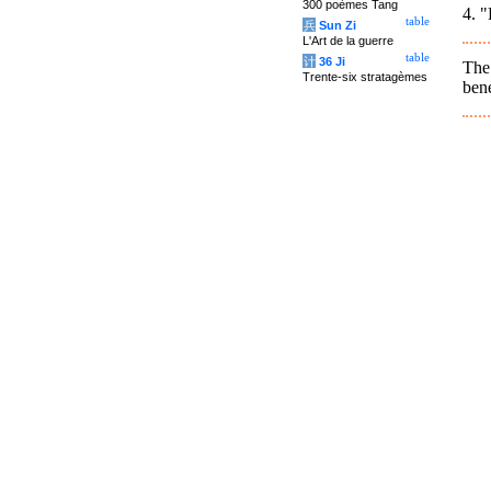
300 poèmes Tang
4. "
table
兵
Sun Zi
L'Art de la guerre
table
计
36 Ji
The 
Trente-six stratagèmes
bene