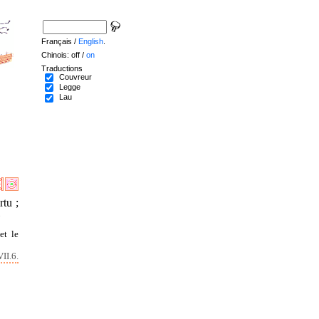
Français /
English
.
Chinois: off /
on
Traductions
Couvreur
Legge
Lau
rtu ;
»
et le
II.6.