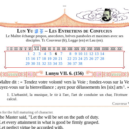
...
Lun Yu
– Les Entretiens de Confucius
Le Maître échange propos, anecdotes, brèves paraboles et maximes avec ses
disciples. Tr. Couvreur (fr), Legge (en) et Lau (en).
1
2
3
4
5
6
7
8
9
10
11
12
13
14
15
16
17
18
19
20
21
22
23
24
25
26
27
28
29
30
31
32
33
34
35
36
37
38
Lunyu VII. 6. (156)
aître dit : « Tendez votre volonté vers la Voie ; fondez-vous sur la Ve
yez-vous sur la bienveillance ; ayez pour délassements les [six] arts
1
. 
1. L'urbanité, la musique, le tir à l'arc, l'art de conduire un char, l'écriture 
calcul.
Couvreur V
 for the full maturing of character.
he Master said, "Let the will be set on the path of duty.
Let every attainment in what is good be firmly grasped.
Let perfect virtue be accorded with.