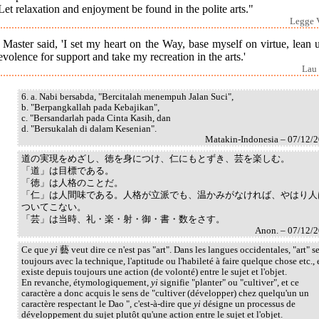
Let relaxation and enjoyment be found in the polite arts."
Legge V
Master said, 'I set my heart on the Way, base myself on virtue, lean
volence for support and take my recreation in the arts.'
Lau 
6. a. Nabi bersabda, "Bercitalah menempuh Jalan Suci",
b. "Berpangkallah pada Kebajikan",
c. "Bersandarlah pada Cinta Kasih, dan
d. "Bersukalah di dalam Kesenian".
Matakin-Indonesia – 07/12/
道の実現をめざし、徳を身につけ、仁にもとずき、芸を楽しむ。
「道」は目標である。
「徳」は人格のことだ。
「仁」は人間味である。人格が立派でも、温かみがなければ、やはり人
ついてこない。
「芸」は当時、礼・楽・射・御・書・数をさす。
Anon. – 07/12/
Ce que
yi
藝 veut dire ce n'est pas "art". Dans les langues occidentales, "art" se
toujours avec la technique, l'aptitude ou l'habileté à faire quelque chose etc., e
existe depuis toujours une action (de volonté) entre le sujet et l'objet.
En revanche, étymologiquement,
yi
signifie "planter" ou "cultiver", et ce
caractère a donc acquis le sens de "cultiver (développer) chez quelqu'un un
caractère respectant le Dao ", c'est-à-dire que
yi
désigne un processus de
développement du sujet plutôt qu'une action entre le sujet et l'objet.