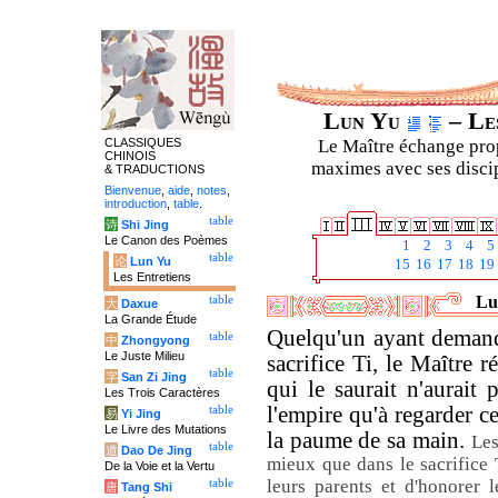
Lun Yu
– Les
CLASSIQUES
Le Maître échange prop
CHINOIS
maximes avec ses discipl
& TRADUCTIONS
Bienvenue
,
aide
,
notes
,
introduction
,
table
.
table
诗
Shi Jing
Le Canon des Poèmes
1
2
3
4
5
table
论
Lun Yu
15
16
17
18
19
Les Entretiens
Lun
table
大
Daxue
La Grande Étude
Quelqu'un ayant demandé
table
中
Zhongyong
Le Juste Milieu
sacrifice Ti, le Maître r
table
字
San Zi Jing
qui le saurait n'aurait 
Les Trois Caractères
l'empire qu'à regarder c
table
易
Yi Jing
Le Livre des Mutations
la paume de sa main.
Les
table
道
Dao De Jing
mieux que dans le sacrifice T
De la Voie et la Vertu
leurs parents et d'honorer 
table
唐
Tang Shi