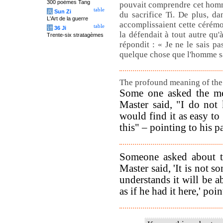
300 poèmes Tang
pouvait comprendre cet homme
table
兵
Sun Zi
du sacrifice Ti. De plus, da
L'Art de la guerre
accomplissaient cette cérémoni
table
计
36 Ji
la défendait à tout autre qu'
Trente-six stratagèmes
répondit : « Je ne le sais pa
quelque chose que l'homme sa
The profound meaning of the 
Some one asked the mea
Master said, "I do no
would find it as easy t
this" – pointing to his p
Someone asked about th
Master said, 'It is not 
understands it will be a
as if he had it here,' poi