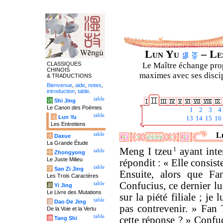
Lun Yu
– Les
CLASSIQUES
Le Maître échange prop
CHINOIS
maximes avec ses discipl
& TRADUCTIONS
Bienvenue
,
aide
,
notes
,
introduction
,
table
.
table
诗
Shi Jing
Le Canon des Poèmes
1
2
3
4
table
论
Lun Yu
13
14
15
16
Les Entretiens
Lu
table
大
Daxue
La Grande Étude
Meng I tzeu
1
ayant inter
table
中
Zhongyong
Le Juste Milieu
répondit : « Elle consist
table
字
San Zi Jing
Ensuite, alors que Fa
Les Trois Caractères
Confucius, ce dernier lu
table
易
Yi Jing
Le Livre des Mutations
sur la piété filiale ; je
table
道
Dao De Jing
pas contrevenir. » Fan 
De la Voie et la Vertu
table
cette réponse ? » Confuc
唐
Tang Shi