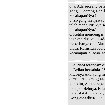
6. a. Ada seorang ber
gong, "Seorang Nabi
kecakapanNya ?"
b. Zi-gong menjawab
telah mengutusNya s
kecakapanNya."
c. Ketika mendengar 
itu akan diriKu ? Pa
maka banyaklah Aku
biasa. Haruskah seo
kecakapan ? Tidak, i
5. a. Nabi terancam d
b. Beliau bersabda, 
kitabnya Aku yang m
c. "Bila Tian Yang 
kitab itu, Aku sebaga
memperolehnya. Bila
Kitab-kitab itu, apa
Kong atas diriKu ?"