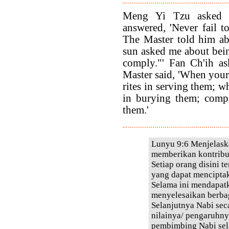
Meng Yi Tzu asked a
answered, 'Never fail t
The Master told him ab
sun asked me about being
comply."' Fan Ch'ih as
Master said, 'When your 
rites in serving them; w
in burying them; comply
them.'
Lunyu 9:6 Menjelaska
memberikan kontribus
Setiap orang disini 
yang dapat menciptaka
Selama ini mendapat
menyelesaikan berba
Selanjutnya Nabi sec
nilainya/ pengaruhnya
pembimbing Nabi sel