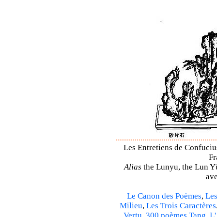
Les Entretiens de Confucius
Fr
Alias
the Lunyu, the Lun Yü,
ave
Le Canon des Poèmes
,
Les
Milieu
,
Les Trois Caractères
Vertu
,
300 poèmes Tang
,
L'