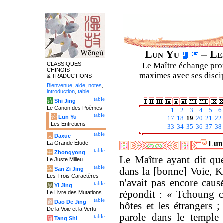
Lun Yu
– Les
CLASSIQUES
Le Maître échange prop
CHINOIS
maximes avec ses discipl
& TRADUCTIONS
Bienvenue
,
aide
,
notes
,
introduction
,
table
.
table
诗
Shi Jing
Le Canon des Poèmes
1
2
3
4
5
6
table
论
Lun Yu
17
18
19
20
21
22
Les Entretiens
33
34
35
36
37
38
table
大
Daxue
Luny
La Grande Étude
table
中
Zhongyong
Le Maître ayant dit que
Le Juste Milieu
table
字
San Zi Jing
dans la [bonne] Voie, 
Les Trois Caractères
n'avait pas encore caus
table
易
Yi Jing
répondit : « Tchoung c
Le Livre des Mutations
table
道
Dao De Jing
hôtes et les étrangers ;
De la Voie et la Vertu
parole dans le temple
table
唐
Tang Shi