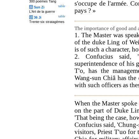
300 poèmes Tang
s'occupe de l'armée. Co
table
兵
Sun Zi
pays ? »
L'Art de la guerre
table
计
36 Ji
Trente-six stratagèmes
The importance of good and ab
1. The Master was speak
of the duke Ling of Wei
is of such a character, ho
2. Confucius said,
superintendence of his gu
T'o, has the manageme
Wang-sun Chiâ has the d
with such officers as the
When the Master spoke of
on the part of Duke Li
'That being the case, how 
Confucius said, 'Chung-
visitors, Priest T'uo fo
Chia for military affair