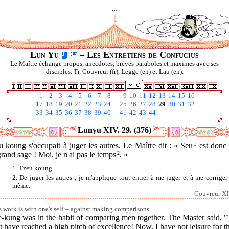
...
Lun Yu
– Les Entretiens de Confucius
Le Maître échange propos, anecdotes, brèves paraboles et maximes avec ses
disciples. Tr. Couvreur (fr), Legge (en) et Lau (en).
1
2
3
4
5
6
7
8
9
10
11
12
13
14
15
16
17
18
19
20
21
22
23
24
25
26
27
28
29
30
31
32
33
34
35
36
37
38
39
40
41
42
43
44
Lunyu XIV. 29. (376)
 koung s'occupait à juger les autres. Le Maître dit : « Seu
1
est donc 
rand sage ! Moi, je n'ai pas le temps
2
. »
1. Tzeu koung.
2. De juger les autres ; je m'applique tout entier à me juger et à me corriger
même.
Couvreur XI
s work is with one's self:– against making comparisons.
e-kung was in the habit of comparing men together. The Master said, "
 have reached a high pitch of excellence! Now, I have not leisure for th