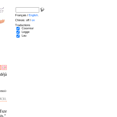
Français /
English
.
Chinois: off /
on
Traductions
Couvreur
Legge
Lau
déjà
 moi-
V.31.
Tsze
is."