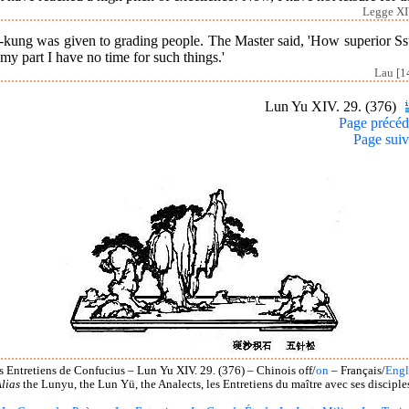
Legge XI
-kung was given to grading people. The Master said, 'How superior Ssu
my part I have no time for such things.'
Lau [1
Lun Yu XIV. 29. (376)
Page précéd
Page suiv
s Entretiens de Confucius – Lun Yu XIV. 29. (376) – Chinois off/
on
– Français/
Engl
lias
the Lunyu, the Lun Yü, the Analects, les Entretiens du maître avec ses disciple