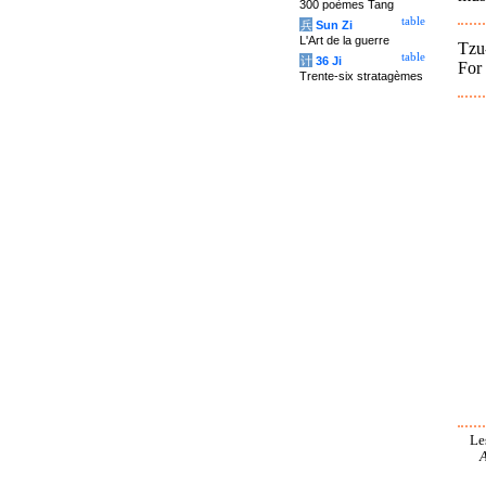
300 poèmes Tang
table
兵
Sun Zi
L'Art de la guerre
Tzu
table
计
36 Ji
For 
Trente-six stratagèmes
Le
A