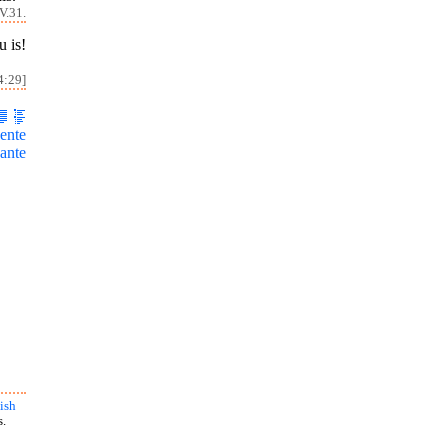
V.31.
 is!
4:29]
ente
ante
ish
s.