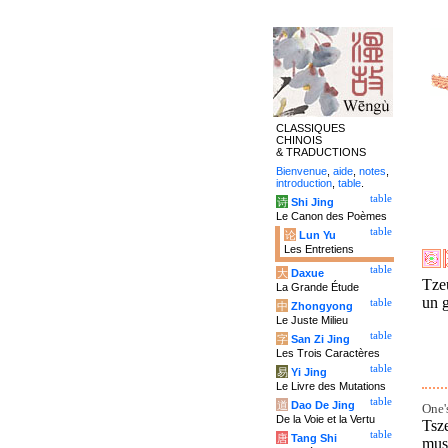
CLASSIQUES
CHINOIS
& TRADUCTIONS
Bienvenue
,
aide
,
notes
,
introduction
,
table
.
table
诗
Shi Jing
Le Canon des Poèmes
table
论
Lun Yu
Les Entretiens
table
大
Daxue
Tzeu
La Grande Étude
un g
table
中
Zhongyong
Le Juste Milieu
table
字
San Zi Jing
Les Trois Caractères
table
易
Yi Jing
Le Livre des Mutations
table
道
Dao De Jing
One'
De la Voie et la Vertu
Tsz
table
唐
Tang Shi
must