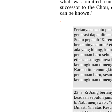
what was omitted ca
successor to the Chou,
can be known.'
Pertanyaan suatu pe
generasi dapat dimeng
Suatu pepatah ‘Kare
berseminya aturan/ e
ada yang hilang, ke
penemuan baru sehub
etika, sesungguhnya 
kemungkinan dimenge
Karena itu kemungki
penemuan baru, sesu
kemungkinan dimenge
23. a. Zi Jiang berta
keadaan sepuluh jam
b. Nabi menjawab : 
Dinasti Yin atas Kesu