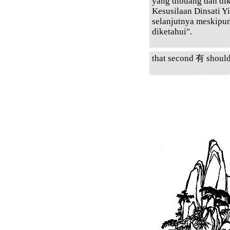
yang dibuang dan di
Kesusilaan Dinsati Yi
selanjutnya meskipun
diketahui".
that second 有 shoul