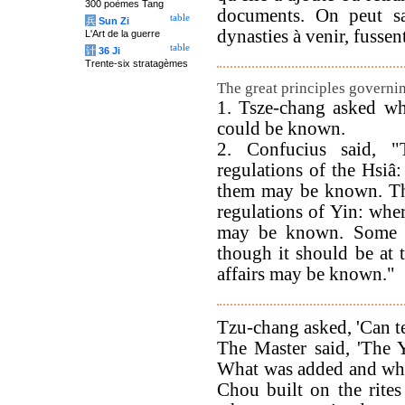
300 poèmes Tang
documents. On peut sa
table
兵
Sun Zi
dynasties à venir, fussen
L'Art de la guerre
table
计
36 Ji
Trente-six stratagèmes
The great principles governi
1. Tsze-chang asked whe
could be known.
2. Confucius said, 
regulations of the Hsiâ
them may be known. Th
regulations of Yin: whe
may be known. Some o
though it should be at t
affairs may be known."
Tzu-chang asked, 'Can t
The Master said, 'The Y
What was added and wha
Chou built on the rite