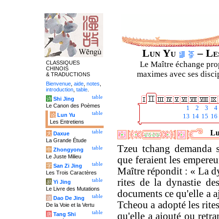
Lun Yu
– Les
CLASSIQUES
Le Maître échange prop
CHINOIS
maximes avec ses discipl
& TRADUCTIONS
Bienvenue
,
aide
,
notes
,
introduction
,
table
.
table
诗
Shi Jing
Le Canon des Poèmes
1
2
3
4
table
论
Lun Yu
13
14
15
16
Les Entretiens
Lu
table
大
Daxue
La Grande Étude
Tzeu tchang demanda si
table
中
Zhongyong
Le Juste Milieu
que feraient les empereu
table
字
San Zi Jing
Maître répondit : « La d
Les Trois Caractères
rites de la dynastie de
table
易
Yi Jing
Le Livre des Mutations
documents ce qu'elle a a
table
道
Dao De Jing
Tcheou a adopté les rite
De la Voie et la Vertu
table
qu'elle a ajouté ou retr
唐
Tang Shi