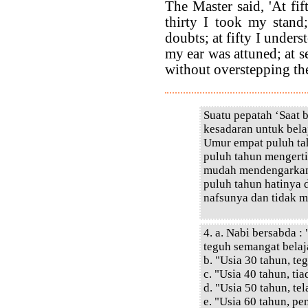
The Master said, 'At fif
thirty I took my stand
doubts; at fifty I under
my ear was attuned; at s
without overstepping the
Suatu pepatah ‘Saat 
kesadaran untuk bela
Umur empat puluh ta
puluh tahun mengert
mudah mendengarkan 
puluh tahun hatinya 
nafsunya dan tidak 
4. a. Nabi bersabda :
teguh semangat belaj
b. "Usia 30 tahun, te
c. "Usia 40 tahun, ti
d. "Usia 50 tahun, te
e. "Usia 60 tahun, pe