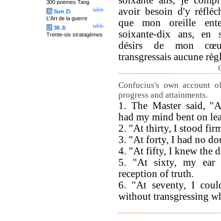
soixante ans, je compr
300 poèmes Tang
avoir besoin d'y réfléch
table
兵
Sun Zi
L'Art de la guerre
que mon oreille ent
table
计
36 Ji
soixante-dix ans, en s
Trente-six stratagèmes
désirs de mon cœu
transgressais aucune règl
Confucius's own account of
progress and attainments.
1. The Master said, "At
had my mind bent on lea
2. "At thirty, I stood fir
3. "At forty, I had no do
4. "At fifty, I knew the 
5. "At sixty, my ear
reception of truth.
6. "At seventy, I coul
without transgressing wh