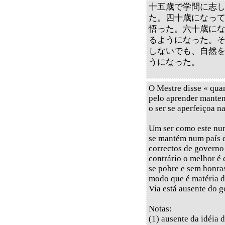
十五歳で学問に志
た。四十歳になっ
悟った。六十歳に
るようになった。
しないでも、自然
うになった。
O Mestre disse « qua
pelo aprender manten
o ser se aperfeiçoa n
Um ser como este nu
se mantém num país 
correctos de governo 
contrário o melhor é 
se pobre e sem honra
modo que é matéria d
Via está ausente do g
Notas:
(1) ausente da idéia 