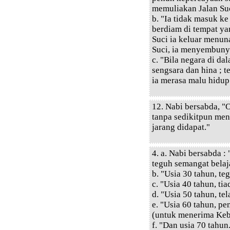
memuliakan Jalan Suc
b. "Ia tidak masuk k
berdiam di tempat ya
Suci ia keluar menuna
Suci, ia menyembunyi
c. "Bila negara di da
sengsara dan hina ; te
ia merasa malu hidup
12. Nabi bersabda, "O
tanpa sedikitpun me
jarang didapat."
4. a. Nabi bersabda :
teguh semangat belaj
b. "Usia 30 tahun, te
c. "Usia 40 tahun, ti
d. "Usia 50 tahun, te
e. "Usia 60 tahun, pe
(untuk menerima Keb
f. "Dan usia 70 tahu