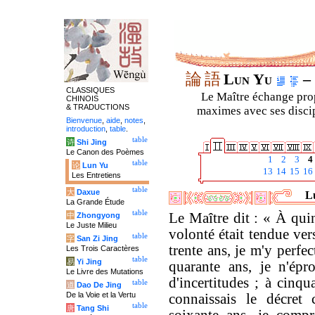
論
語
Lun Yu
– 
CLASSIQUES
Le Maître échange prop
CHINOIS
& TRADUCTIONS
maximes avec ses discipl
Bienvenue
,
aide
,
notes
,
introduction
,
table
.
table
诗
Shi Jing
Le Canon des Poèmes
1
2
3
4
table
论
Lun Yu
13
14
15
16
Les Entretiens
table
大
Daxue
Lu
La Grande Étude
table
Le Maître dit : « À qui
中
Zhongyong
Le Juste Milieu
volonté était tendue vers
table
字
San Zi Jing
trente ans, je m'y perfec
Les Trois Caractères
table
易
Yi Jing
quarante ans, je n'épr
Le Livre des Mutations
d'incertitudes ; à cinqu
table
道
Dao De Jing
De la Voie et la Vertu
connaissais le décret 
table
唐
Tang Shi