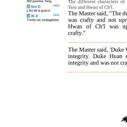
The different characters o
300 poèmes Tang
table
Tsin and Hwan of Ch'î.
兵
Sun Zi
L'Art de la guerre
The Master said, "The d
table
计
36 Ji
was crafty and not up
Trente-six stratagèmes
Hwan of Ch'î was up
crafty."
The Master said, 'Duke 
integrity. Duke Huan 
integrity and was not cra