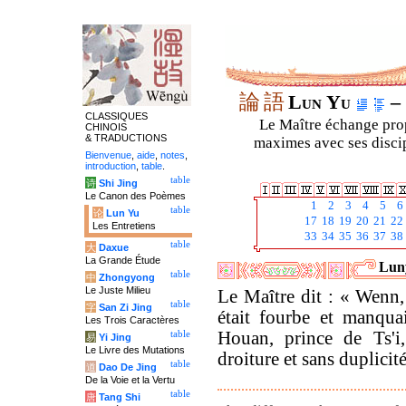
論
語
Lun Yu
– 
CLASSIQUES
Le Maître échange prop
CHINOIS
& TRADUCTIONS
maximes avec ses discipl
Bienvenue
,
aide
,
notes
,
introduction
,
table
.
table
诗
Shi Jing
Le Canon des Poèmes
1
2
3
4
5
6
table
论
Lun Yu
17
18
19
20
21
22
Les Entretiens
33
34
35
36
37
38
table
大
Daxue
La Grande Étude
Luny
table
中
Zhongyong
Le Juste Milieu
Le Maître dit : « Wenn,
table
字
San Zi Jing
était fourbe et manquai
Les Trois Caractères
Houan, prince de Ts'i,
table
易
Yi Jing
Le Livre des Mutations
droiture et sans duplicité
table
道
Dao De Jing
De la Voie et la Vertu
table
唐
Tang Shi