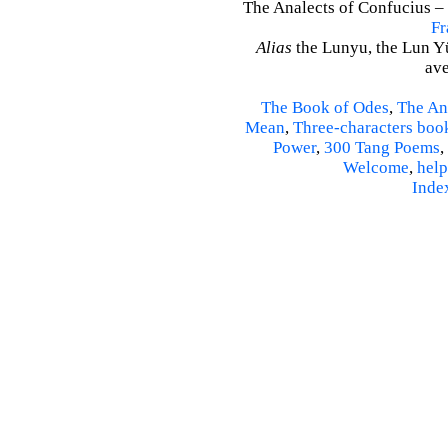
The Analects of Confucius – 
Fr
Alias
the Lunyu, the Lun Yü,
ave
The Book of Odes
,
The An
Mean
,
Three-characters boo
Power
,
300 Tang Poems
,
Welcome
,
help
Inde