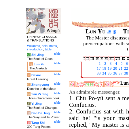
Lun Yu
– Th
CHINESE CLASSICS
The Master discusses 
& TRANSLATIONS
preoccupations with so
Welcome
,
help
,
notes
,
C
introduction
,
table
.
table
诗
Shi Jing
The Book of Odes
table
1
2
3
4
5
6
论
Lun Yu
The Analects
17
18
19
20
21
22
33
34
35
36
37
38
table
大
Daxue
Great Learning
Luny
table
中
Zhongyong
Doctrine of the Mean
An admirable messenger.
table
字
San Zi Jing
1. Chü Po-yü sent a mes
Three-characters book
table
Confucius.
易
Yi Jing
The Book of Changes
2. Confucius sat with 
table
道
Dao De Jing
said he! "is your mas
The Way and its Power
table
唐
Tang Shi
replied, "My master is a
300 Tang Poems