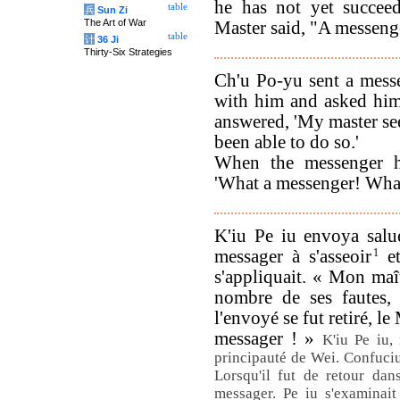
he has not yet succee
table
兵
Sun Zi
The Art of War
Master said, "A messeng
table
计
36 Ji
Thirty-Six Strategies
Ch'u Po-yu sent a mess
with him and asked him
answered, 'My master see
been able to do so.'
When the messenger h
'What a messenger! What
K'iu Pe iu envoya salu
messager à s'asseoir
1
et
s'appliquait. « Mon maît
nombre de ses fautes, 
l'envoyé se fut retiré, l
messager ! »
K'iu Pe iu,
principauté de Wei. Confucius
Lorsqu'il fut de retour da
messager. Pe iu s'examinait