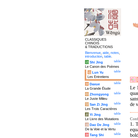
CLASSIQUES
CHINOIS
& TRADUCTIONS
Bienvenue
,
aide
,
notes
,
introduction
,
table
.
table
诗
Shi Jing
Le Canon des Poèmes
table
论
Lun Yu
Les Entretiens
table
大
Daxue
Le 
La Grande Étude
qua
table
中
Zhongyong
sans
Le Juste Milieu
table
de v
字
San Zi Jing
Les Trois Caractères
table
易
Yi Jing
Conf
Le Livre des Mutations
1. 
table
道
Dao De Jing
equa
De la Voie et la Vertu
table
bold
唐
Tang Shi