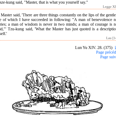
sze-kung said, "Master, that is what you yourself say."
Legge XI
Master said, 'There are three things constantly on the lips of the gent
e of which I have succeeded in following: "A man of benevolence n
ries; a man of wisdom is never in two minds; a man of courage is n
id,"' Tzu-kung said, 'What the Master has just quoted is a descripti
elf.'
Lau [1
Lun Yu XIV. 28. (375)
Page précéd
Page suiv