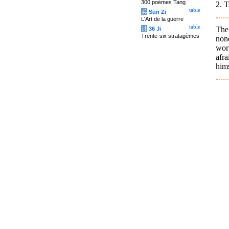
300 poèmes Tang
2. T
table
兵
Sun Zi
L'Art de la guerre
table
The 
计
36 Ji
Trente-six stratagèmes
non
wor
afra
hims