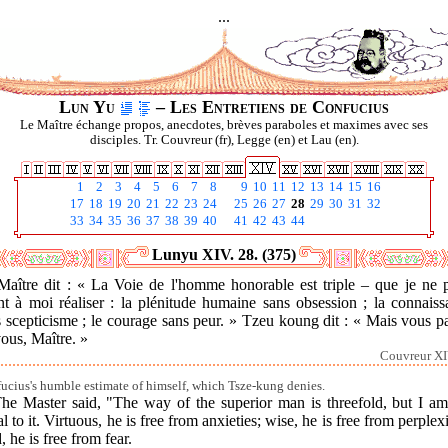
...
Lun Yu
– Les Entretiens de Confucius
Le Maître échange propos, anecdotes, brèves paraboles et maximes avec ses
disciples. Tr. Couvreur (fr), Legge (en) et Lau (en).
1
2
3
4
5
6
7
8
9
10
11
12
13
14
15
16
17
18
19
20
21
22
23
24
25
26
27
28
29
30
31
32
33
34
35
36
37
38
39
40
41
42
43
44
Lunyu XIV. 28. (375)
Maître dit : « La Voie de l'homme honorable est triple – que je ne 
nt à moi réaliser : la plénitude humaine sans obsession ; la connaiss
 scepticisme ; le courage sans peur. » Tzeu koung dit : « Mais vous p
ous, Maître. »
Couvreur XI
ucius's humble estimate of himself, which Tsze-kung denies.
The Master said, "The way of the superior man is threefold, but I am
l to it. Virtuous, he is free from anxieties; wise, he is free from perplexi
, he is free from fear.