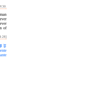
V.30.
leman
ever
ever
on of
4:28]
ente
ante