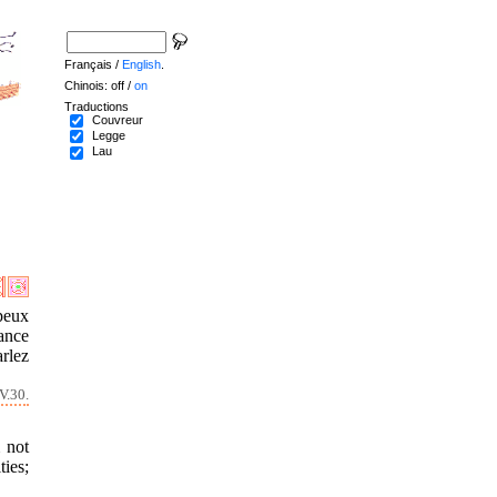
Français /
English
.
Chinois: off /
on
Traductions
Couvreur
Legge
Lau
peux
ance
arlez
V.30.
 not
ties;