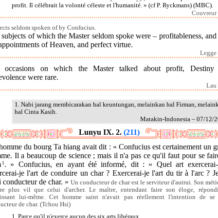
profit. Il célébrait la volonté céleste et l'humanité. » (cf P. Ryckmans) (MBC).
Couvreur 
ects seldom spoken of by Confucius.
subjects of which the Master seldom spoke were – profitableness, and
appointments of Heaven, and perfect virtue.
Legge 
 occasions on which the Master talked about profit, Destiny
evolence were rare.
Lau 
1. Nabi jarang membicarakan hal keuntungan, melainkan hal Firman, melain
hal Cinta Kasih.
Matakin-Indonesia – 07/12/
Lunyu IX. 2.
(211)
homme du bourg Ta hiang avait dit : « Confucius est certainement un g
e. Il a beaucoup de science ; mais il n'a pas ce qu'il faut pour se fai
m
1
. » Confucius, en ayant été informé, dit : « Quel art exercerai-
cerai-je l'art de conduire un char ? Exercerai-je l'art du tir à l'arc ? 
i conducteur de char. »
Un conducteur de char est le serviteur d'autrui. Son métie
re plus vil que celui d'archer. Le maître, entendant faire son éloge, répond
aissant lui-même. Cet homme saint n'avait pas réellement l'intention de se 
ucteur de char. (Tchou Hsi)
1. Parce qu'il n'exerce aucun des six arts libéraux.