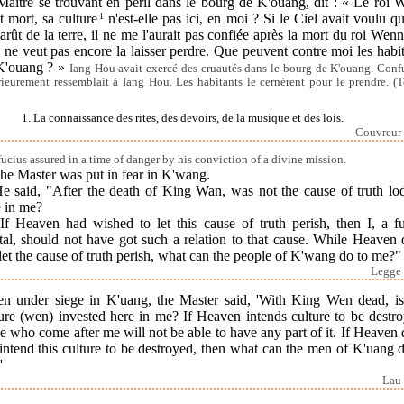
Maître se trouvant en péril dans le bourg de K'ouang, dit : « Le roi 
t mort, sa culture
1
n'est-elle pas ici, en moi ? Si le Ciel avait voulu qu
arût de la terre, il ne me l'aurait pas confiée après la mort du roi Wen
 ne veut pas encore la laisser perdre. Que peuvent contre moi les habi
K'ouang ? »
Iang Hou avait exercé des cruautés dans le bourg de K'ouang. Conf
rieurement ressemblait à Iang Hou. Les habitants le cernèrent pour le prendre. (
1. La connaissance des rites, des devoirs, de la musique et des lois.
Couvreur 
ucius assured in a time of danger by his conviction of a divine mission.
he Master was put in fear in K'wang.
He said, "After the death of King Wan, was not the cause of truth lo
e in me?
"If Heaven had wished to let this cause of truth perish, then I, a fu
tal, should not have got such a relation to that cause. While Heaven 
let the cause of truth perish, what can the people of K'wang do to me?"
Legge 
n under siege in K'uang, the Master said, 'With King Wen dead, is
ure (wen) invested here in me? If Heaven intends culture to be destr
e who come after me will not be able to have any part of it. If Heaven
intend this culture to be destroyed, then what can the men of K'uang 
'
Lau 