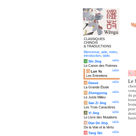
CLASSIQUES
CHINOIS
& TRADUCTIONS
Bienvenue
,
aide
,
notes
,
introduction
,
table
.
table
诗
Shi Jing
Le Canon des Poèmes
table
论
Lun Yu
Les Entretiens
Le M
table
大
Daxue
cherc
La Grande Étude
vert
table
中
Zhongyong
du p
Le Juste Milieu
leurs
table
字
San Zi Jing
homm
Les Trois Caractères
peur
table
易
Yi Jing
dest
Le Livre des Mutations
haut
table
道
Dao De Jing
De la Voie et la Vertu
table
唐
Tang Shi