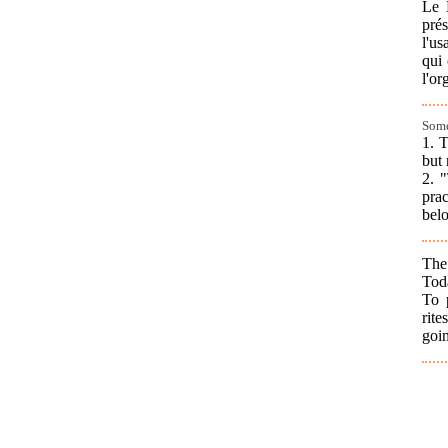
Le 
pré
l'us
qui 
l'or
Some
1. T
but 
2. 
prac
bel
The 
Toda
To 
rite
goin