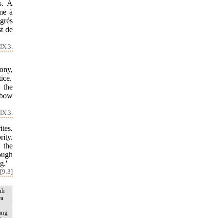
s. À
me à
egrés
st de
IX.3.
mony,
ice.
 the
o bow
IX.3.
ites.
rity.
 the
hough
g.'
[9:3]
ah
ra
ang