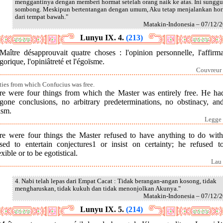
menggantinya dengan memberi hormat setelah orang naik ke atas. Ini sungg
sombong. Meskipun bertentangan dengan umum, Aku tetap menjalankan ho
dari tempat bawah."
Matakin-Indonesia – 07/12/
Lunyu IX. 4.
(213)
Maître désapprouvait quatre choses : l'opinion personnelle, l'affirma
gorique, l'opiniâtreté et l'égoïsme.
Couvreur 
lties from which Confucius was free.
re were four things from which the Master was entirely free. He ha
egone conclusions, no arbitrary predeterminations, no obstinacy, an
ism.
Legge 
re were four things the Master refused to have anything to do with
used to entertain conjectures1 or insist on certainty; he refused t
exible or to be egotistical.
Lau 
4. Nabi telah lepas dari Empat Cacat : Tidak berangan-angan kosong, tidak
mengharuskan, tidak kukuh dan tidak menonjolkan Akunya."
Matakin-Indonesia – 07/12/
Lunyu IX. 5.
(214)