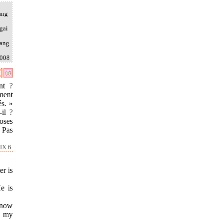
ang
gai
rang
2008
nt ?
ement
és. »
il ?
hoses
 Pas
IX.6.
er is
e is
 know
d my