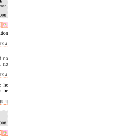
uh
rmat
2008
tion
IX.4.
d no
d no
IX.4.
: he
o be
[9:4]
2008