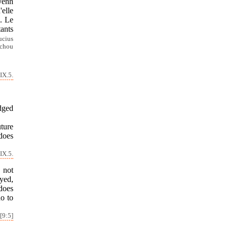
Wenn
'elle
n. Le
tants
ucius
Tchou
IX.5.
dged
ture
does
IX.5.
 not
oyed,
 does
do to
[9:5]