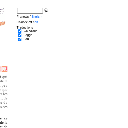
Français /
English
.
Chinois: off /
on
Traductions
Couvreur
Legge
Lau
i qui
 de la
t peu
r que
er les
t, de
eu du
s ces
de ce
de la
nt de