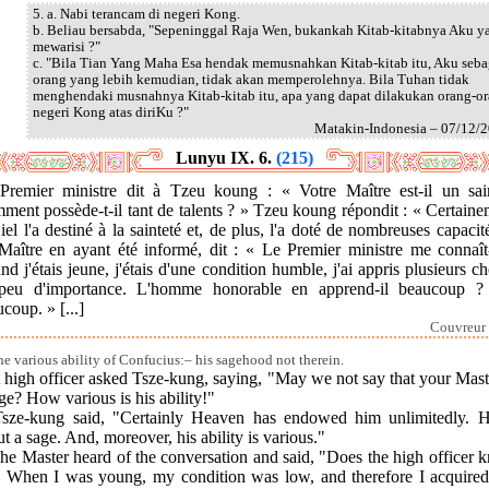
5. a. Nabi terancam di negeri Kong.
b. Beliau bersabda, "Sepeninggal Raja Wen, bukankah Kitab-kitabnya Aku y
mewarisi ?"
c. "Bila Tian Yang Maha Esa hendak memusnahkan Kitab-kitab itu, Aku seba
orang yang lebih kemudian, tidak akan memperolehnya. Bila Tuhan tidak
menghendaki musnahnya Kitab-kitab itu, apa yang dapat dilakukan orang-o
negeri Kong atas diriKu ?"
Matakin-Indonesia – 07/12/
Lunyu IX. 6.
(215)
Premier ministre dit à Tzeu koung : « Votre Maître est-il un sai
ent possède-t-il tant de talents ? » Tzeu koung répondit : « Certain
iel l'a destiné à la sainteté et, de plus, l'a doté de nombreuses capacit
Maître en ayant été informé, dit : « Le Premier ministre me connaît-
d j'étais jeune, j'étais d'une condition humble, j'ai appris plusieurs c
peu d'importance. L'homme honorable en apprend-il beaucoup ?
coup. » [...]
Couvreur 
he various ability of Confucius:– his sagehood not therein.
 high officer asked Tsze-kung, saying, "May we not say that your Mast
ge? How various is his ability!"
Tsze-kung said, "Certainly Heaven has endowed him unlimitedly. H
t a sage. And, moreover, his ability is various."
he Master heard of the conversation and said, "Does the high officer
 When I was young, my condition was low, and therefore I acquire