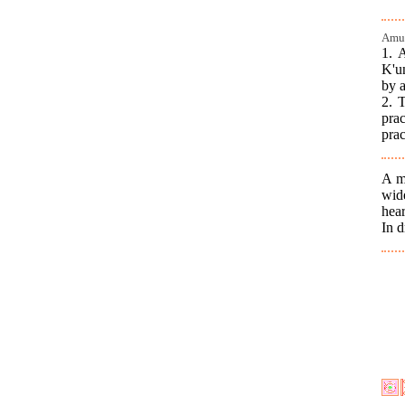
Amus
1. 
K'u
by a
2. T
prac
prac
A m
wide
hear
In d