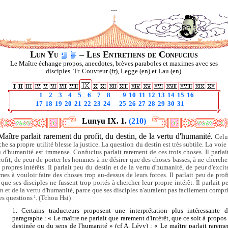
...
Lun Yu
– Les Entretiens de Confucius
Le Maître échange propos, anecdotes, brèves paraboles et maximes avec ses
disciples. Tr. Couvreur (fr), Legge (en) et Lau (en).
1
2
3
4
5
6
7
8
9
10
11
12
13
14
15
16
17
18
19
20
21
22
23
24
25
26
27
28
29
30
31
Lunyu IX. 1.
(210)
aître parlait rarement du profit, du destin, de la vertu d'humanité.
Celu
he sa propre utilité blesse la justice. La question du destin est très subtile. La voie
u d'humanité est immense. Confucius parlait rarement de ces trois choses. Il parlai
rofit, de peur de porter les hommes à ne désirer que des choses basses, à ne cherche
 propres intérêts. Il parlait peu du destin et de la vertu d'humanité, de peur d'excit
es à vouloir faire des choses trop au-dessus de leurs forces. Il parlait peu de profi
 que ses disciples ne fussent trop portés à chercher leur propre intérêt. Il parlait p
in et de la vertu d'humanité, parce que ses disciples n'auraient pas facilement compri
es questions
1
. (Tchou Hsi)
1. Certains traducteurs proposent une interprétation plus intéressante 
paragraphe : « Le maître ne parlait que rarement d'intérêt, que ce soit à propos 
destinée ou du sens de l'humanité » (cf A. Lévy) ; « Le maître parlait rareme