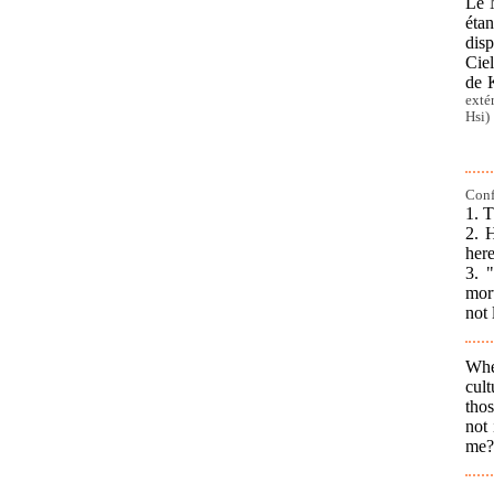
Le 
étan
disp
Ciel
de 
exté
Hsi)
Conf
1. T
2. 
her
3. 
mor
not 
Whe
cult
thos
not 
me?