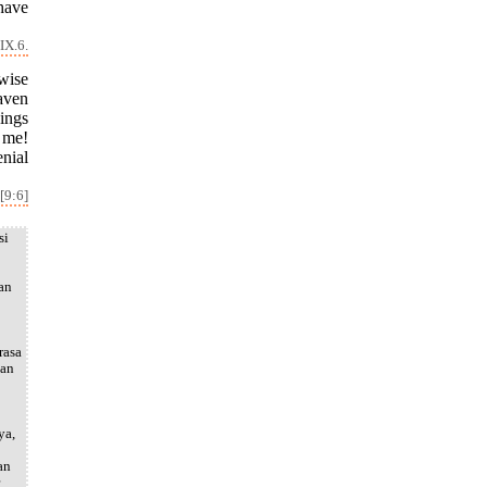
 have
IX.6.
rwise
eaven
ings
s me!
nial
[9:6]
si
an
rasa
kan
ya,
an