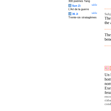
300 poèmes Tang
table
兵
Sun Zi
L'Art de la guerre
table
Subj
计
36 Ji
Trente-six stratagèmes
The 
the 
The
ben
Un 
homm
no
Exer
fera
enco
s'ab
cond