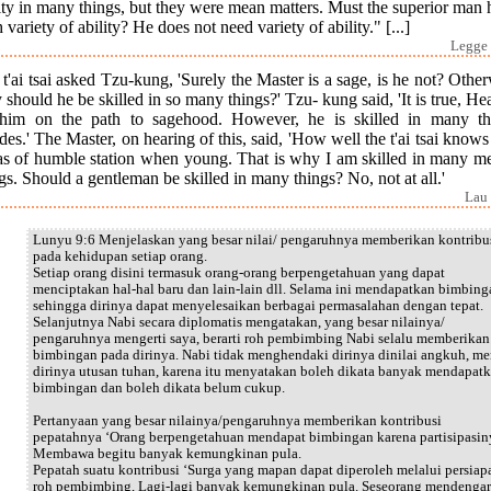
ity in many things, but they were mean matters. Must the superior man
 variety of ability? He does not need variety of ability." [...]
Legge 
t'ai tsai asked Tzu-kung, 'Surely the Master is a sage, is he not? Othe
should he be skilled in so many things?' Tzu- kung said, 'It is true, H
 him on the path to sagehood. However, he is skilled in many th
des.' The Master, on hearing of this, said, 'How well the t'ai tsai know
as of humble station when young. That is why I am skilled in many me
gs. Should a gentleman be skilled in many things? No, not at all.'
Lau 
Lunyu 9:6 Menjelaskan yang besar nilai/ pengaruhnya memberikan kontribu
pada kehidupan setiap orang.
Setiap orang disini termasuk orang-orang berpengetahuan yang dapat
menciptakan hal-hal baru dan lain-lain dll. Selama ini mendapatkan bimbing
sehingga dirinya dapat menyelesaikan berbagai permasalahan dengan tepat.
Selanjutnya Nabi secara diplomatis mengatakan, yang besar nilainya/
pengaruhnya mengerti saya, berarti roh pembimbing Nabi selalu memberikan
bimbingan pada dirinya. Nabi tidak menghendaki dirinya dinilai angkuh, me
dirinya utusan tuhan, karena itu menyatakan boleh dikata banyak mendapat
bimbingan dan boleh dikata belum cukup.
Pertanyaan yang besar nilainya/pengaruhnya memberikan kontribusi
pepatahnya ‘Orang berpengetahuan mendapat bimbingan karena partisipasin
Membawa begitu banyak kemungkinan pula.
Pepatah suatu kontribusi ‘Surga yang mapan dapat diperoleh melalui persiap
roh pembimbing, Lagi-lagi banyak kemungkinan pula. Seseorang mendengar