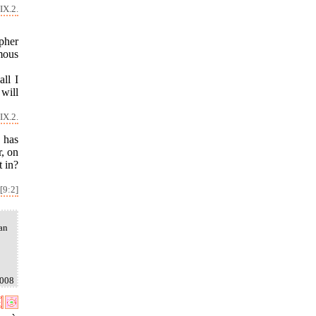
IX.2.
pher
mous
all I
 will
IX.2.
 has
r, on
t in?
[9:2]
an
2008