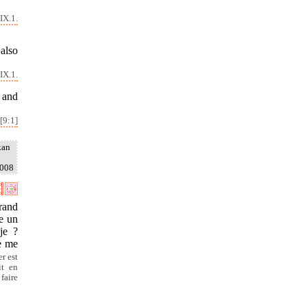
IX.1.
 also
IX.1.
 and
[9:1]
kan
2008
rand
re un
je ?
Je me
r est
it en
faire