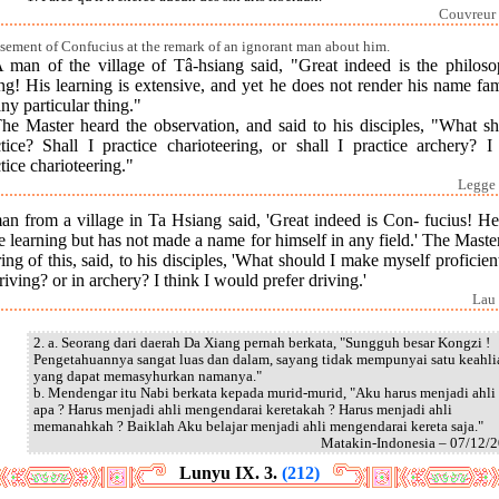
Couvreur 
ement of Confucius at the remark of an ignorant man about him.
A man of the village of Tâ-hsiang said, "Great indeed is the philoso
ng! His learning is extensive, and yet he does not render his name fa
ny particular thing."
he Master heard the observation, and said to his disciples, "What sh
tice? Shall I practice charioteering, or shall I practice archery? I
tice charioteering."
Legge 
an from a village in Ta Hsiang said, 'Great indeed is Con- fucius! He
 learning but has not made a name for himself in any field.' The Maste
ing of this, said, to his disciples, 'What should I make myself proficien
riving? or in archery? I think I would prefer driving.'
Lau 
2. a. Seorang dari daerah Da Xiang pernah berkata, "Sungguh besar Kongzi !
Pengetahuannya sangat luas dan dalam, sayang tidak mempunyai satu keahli
yang dapat memasyhurkan namanya."
b. Mendengar itu Nabi berkata kepada murid-murid, "Aku harus menjadi ahli
apa ? Harus menjadi ahli mengendarai keretakah ? Harus menjadi ahli
memanahkah ? Baiklah Aku belajar menjadi ahli mengendarai kereta saja."
Matakin-Indonesia – 07/12/
Lunyu IX. 3.
(212)