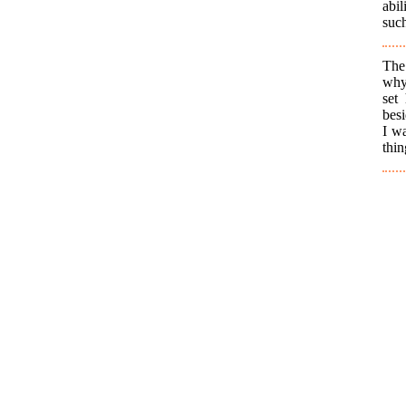
abil
such
The 
why 
set
besi
I w
thin