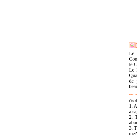
Le 
Comm
le C
Le 
Quan
de 
beau
On t
1. A
a sa
2. 
abou
3. T
me?