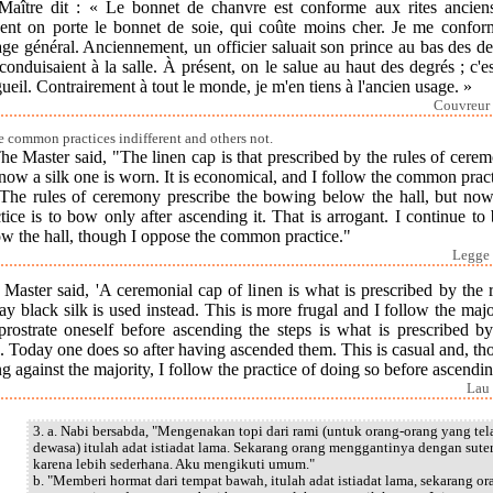
Maître dit : « Le bonnet de chanvre est conforme aux rites ancien
sent on porte le bonnet de soie, qui coûte moins cher. Je me confor
age général. Anciennement, un officier saluait son prince au bas des d
conduisaient à la salle. À présent, on le salue au haut des degrés ; c'e
gueil. Contrairement à tout le monde, je m'en tiens à l'ancien usage. »
Couvreur 
 common practices indifferent and others not.
he Master said, "The linen cap is that prescribed by the rules of cere
now a silk one is worn. It is economical, and I follow the common pract
"The rules of ceremony prescribe the bowing below the hall, but now
tice is to bow only after ascending it. That is arrogant. I continue t
ow the hall, though I oppose the common practice."
Legge 
Master said, 'A ceremonial cap of linen is what is prescribed by the r
y black silk is used instead. This is more frugal and I follow the majo
prostrate oneself before ascending the steps is what is prescribed by
s. Today one does so after having ascended them. This is casual and, t
g against the majority, I follow the practice of doing so before ascendin
Lau 
3. a. Nabi bersabda, "Mengenakan topi dari rami (untuk orang-orang yang tel
dewasa) itulah adat istiadat lama. Sekarang orang menggantinya dengan sute
karena lebih sederhana. Aku mengikuti umum."
b. "Memberi hormat dari tempat bawah, itulah adat istiadat lama, sekarang or