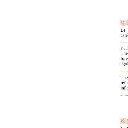
Le 
caté
Frai
The
for
ego
The
ref
infl