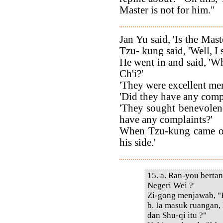
Master is not for him."
Jan Yu said, 'Is the Mas
Tzu- kung said, 'Well, I 
He went in and said, 'W
Ch'i?'
'They were excellent men
'Did they have any comp
'They sought benevolen
have any complaints?'
When Tzu-kung came out
his side.'
15. a. Ran-you bert
Negeri Wei ?'
Zi-gong menjawab, "
b. Ia masuk ruangan,
dan Shu-qi itu ?"