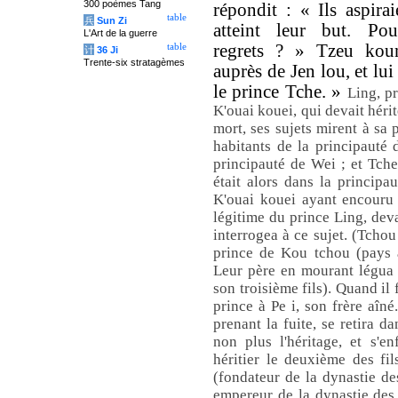
300 poèmes Tang
répondit : « Ils aspira
table
兵
Sun Zi
atteint leur but. Pou
L'Art de la guerre
regrets ? » Tzeu koun
table
计
36 Ji
Trente-six stratagèmes
auprès de Jen lou, et lui
le prince Tche. »
Ling, pr
K'ouai kouei, qui devait hérit
mort, ses sujets mirent à sa 
habitants de la principauté
principauté de Wei ; et Tche
était alors dans la principa
K'ouai kouei ayant encouru l
légitime du prince Ling, deva
interrogea à ce sujet. (Tchou
prince de Kou tchou (pays a
Leur père en mourant légua s
son troisième fils). Quand il 
prince à Pe i, son frère aîné
prenant la fuite, se retira d
non plus l'héritage, et s'en
héritier le deuxième des fil
(fondateur de la dynastie d
empereur de la dynastie des 