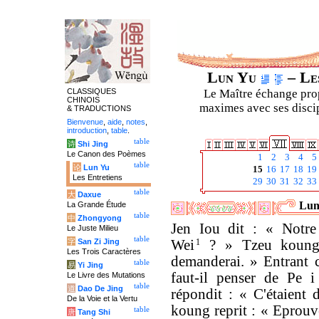
Lun Yu
– Les
CLASSIQUES
Le Maître échange prop
CHINOIS
maximes avec ses discipl
& TRADUCTIONS
Bienvenue
,
aide
,
notes
,
introduction
,
table
.
table
诗
Shi Jing
Le Canon des Poèmes
1
2
3
4
5
table
论
Lun Yu
15
16
17
18
19
Les Entretiens
29
30
31
32
33
table
大
Daxue
Luny
La Grande Étude
table
中
Zhongyong
Jen Iou dit : « Notre 
Le Juste Milieu
table
字
San Zi Jing
Wei
1
? » Tzeu koung r
Les Trois Caractères
demanderai. » Entrant c
table
易
Yi Jing
faut-il penser de Pe 
Le Livre des Mutations
table
道
Dao De Jing
répondit : « C'étaient 
De la Voie et la Vertu
koung reprit : « Eprouvè
table
唐
Tang Shi