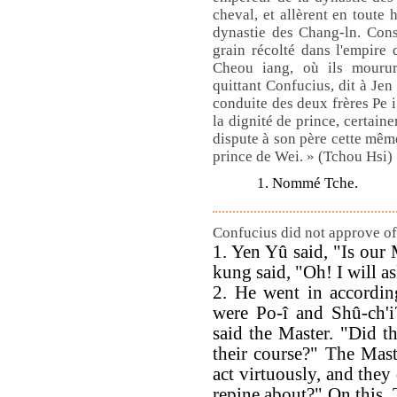
cheval, et allèrent en toute 
dynastie des Chang-ln. Con
grain récolté dans l'empire 
Cheou iang, où ils mourur
quittant Confucius, dit à Jen
conduite des deux frères Pe i 
la dignité de prince, certain
dispute à son père cette même
prince de Wei. » (Tchou Hsi)
1. Nommé Tche.
Confucius did not approve of 
1. Yen Yû said, "Is our 
kung said, "Oh! I will a
2. He went in accordin
were Po-î and Shû-ch'i
said the Master. "Did t
their course?" The Mast
act virtuously, and they
repine about?" On this,