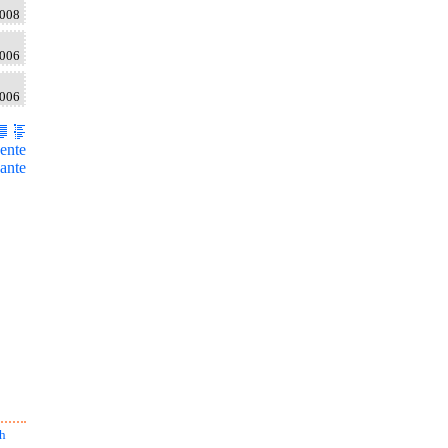
2008
2006
2006
ente
ante
h