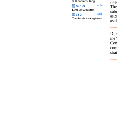
300 poèmes Tang
subj
table
The
兵
Sun Zi
L'Art de la guerre
sub
table
计
36 Ji
asi
Trente-six stratagèmes
asid
Duk
me?
Conf
com
stra