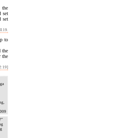
 the
 set
 set
I.19.
p to
d the
 the
2:19]
gga
ng,
2009
?"
ng
ng