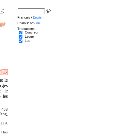
Français /
English
.
Chinois: off /
on
Traductions
Couvreur
Legge
Lau
ue le
arges
e le
 les
à 468
Meng,
I.19.
f his