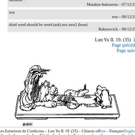
Matakin-Indonesia – 07/12/
test
test – 09/12/
third word should be wen4 (ask) not wen2 (hear)
Rabinovich – 09/12/
Lun Yu II. 19. (35)
Page précéd
Page suiv
es Entretiens de Confucius – Lun Yu II. 19. (35) – Chinois off/
on
– Français/
Englis