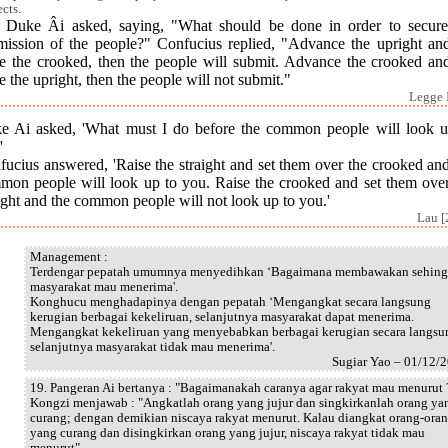
ects.
 Duke Âi asked, saying, "What should be done in order to secure
mission of the people?" Confucius replied, "Advance the upright and
de the crooked, then the people will submit. Advance the crooked and
e the upright, then the people will not submit."
Legge I
e Ai asked, 'What must I do before the common people will look u
'
ucius answered, 'Raise the straight and set them over the crooked an
mon people will look up to you. Raise the crooked and set them over
ight and the common people will not look up to you.'
Lau [
Management :
Terdengar pepatah umumnya menyedihkan ‘Bagaimana membawakan sehin
masyarakat mau menerima'.
Konghucu menghadapinya dengan pepatah ‘Mengangkat secara langsung
kerugian berbagai kekeliruan, selanjutnya masyarakat dapat menerima.
Mengangkat kekeliruan yang menyebabkan berbagai kerugian secara langsu
selanjutnya masyarakat tidak mau menerima'.
Sugiar Yao – 01/12/
19. Pangeran Ai bertanya : "Bagaimanakah caranya agar rakyat mau menurut 
Kongzi menjawab : "Angkatlah orang yang jujur dan singkirkanlah orang ya
curang; dengan demikian niscaya rakyat menurut. Kalau diangkat orang-ora
yang curang dan disingkirkan orang yang jujur, niscaya rakyat tidak mau
menurut".