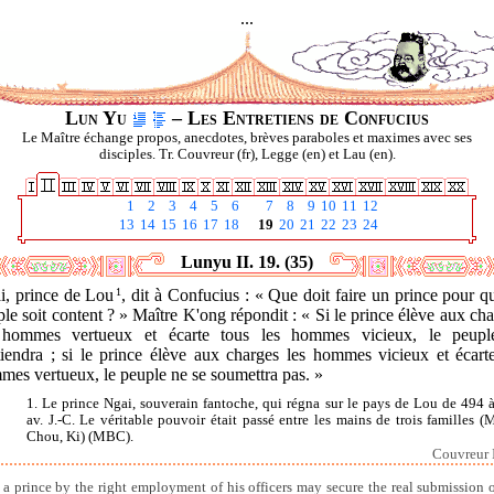
...
Lun Yu
– Les Entretiens de Confucius
Le Maître échange propos, anecdotes, brèves paraboles et maximes avec ses
disciples. Tr. Couvreur (fr), Legge (en) et Lau (en).
1
2
3
4
5
6
7
8
9
10
11
12
13
14
15
16
17
18
19
20
21
22
23
24
Lunyu II. 19. (35)
i, prince de Lou
1
, dit à Confucius : « Que doit faire un prince pour q
le soit content ? » Maître K'ong répondit : « Si le prince élève aux ch
 hommes vertueux et écarte tous les hommes vicieux, le peupl
tiendra ; si le prince élève aux charges les hommes vicieux et écarte
mes vertueux, le peuple ne se soumettra pas. »
1. Le prince Ngai, souverain fantoche, qui régna sur le pays de Lou de 494 
av. J.-C. Le véritable pouvoir était passé entre les mains de trois familles (
Chou, Ki) (MBC).
Couvreur I
a prince by the right employment of his officers may secure the real submission o