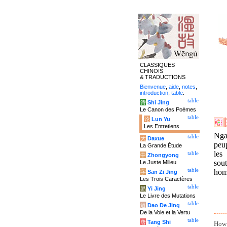
CLASSIQUES
CHINOIS
& TRADUCTIONS
Bienvenue
,
aide
,
notes
,
introduction
,
table
.
table
诗
Shi Jing
Le Canon des Poèmes
table
论
Lun Yu
Les Entretiens
Nga
table
大
Daxue
peup
La Grande Étude
les
table
中
Zhongyong
sou
Le Juste Milieu
table
hom
字
San Zi Jing
Les Trois Caractères
table
易
Yi Jing
Le Livre des Mutations
table
道
Dao De Jing
De la Voie et la Vertu
table
唐
Tang Shi
How 