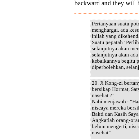
backward and they will 
Pertanyaan suatu po
menghargai, ada kesu
inilah yang dikehenda
Suatu pepatah ‘Perlih
selanjutnya akan men
selanjutnya akan ad
kebaikannya begitu 
diperbolehkan, selanj
20. Ji Kong-zi berta
bersikap Hormat, Sat
nasehat ?"
Nabi menjawab : "Ha
niscaya mereka bersi
Bakti dan Kasih Saya
Angkatlah orang-ora
belum mengerti, nis
nasehat".