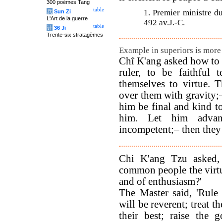
300 poèmes Tang
table
1. Premier ministre du
兵
Sun Zi
L'Art de la guerre
492 av.J.-C.
table
计
36 Ji
Trente-six stratagèmes
Example in superiors is more
Chî K'ang asked how to c
ruler, to be faithful
themselves to virtue. 
over them with gravity;–
him be final and kind to
him. Let him adva
incompetent;– then they 
Chi K'ang Tzu asked,
common people the virtue
and of enthusiasm?'
The Master said, 'Rule
will be reverent; treat 
their best; raise the 