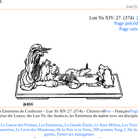
.'
Lau [1
Lun Yu XIV. 27. (374)
Page précéd
Page suiv
s Entretiens de Confucius – Lun Yu XIV. 27. (374) – Chinois off/
on
– Français/
Engl
lias
the Lunyu, the Lun Yü, the Analects, les Entretiens du maître avec ses disciple
Le Canon des Poèmes
,
Les Entretiens
,
La Grande Étude
,
Le Juste Milieu
,
Les Trois
aractères
,
Le Livre des Mutations
,
De la Voie et la Vertu
,
300 poèmes Tang
,
L'Art de
guerre
,
Trente-six stratagèmes