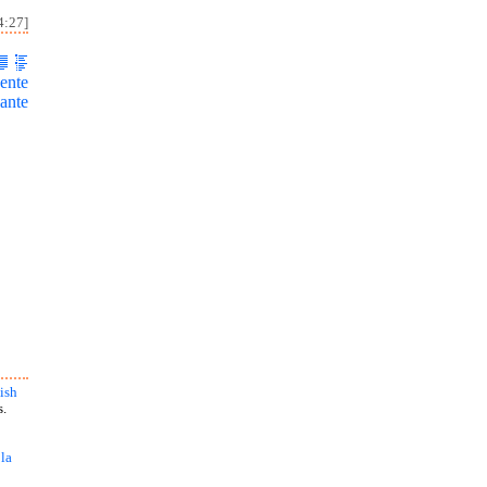
4:27]
ente
ante
ish
s.
 la