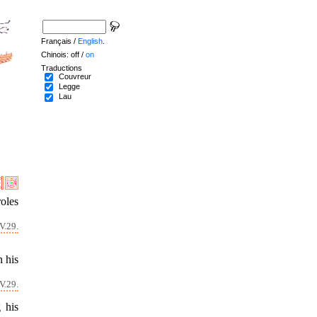
Français /
English
.
Chinois: off /
on
Traductions
Couvreur
Legge
Lau
oles
V.29.
n his
V.29.
 his