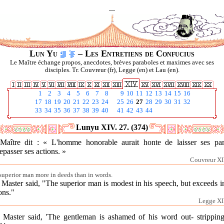
...
Lun Yu
– Les Entretiens de Confucius
Le Maître échange propos, anecdotes, brèves paraboles et maximes avec ses
disciples. Tr. Couvreur (fr), Legge (en) et Lau (en).
1
2
3
4
5
6
7
8
9
10
11
12
13
14
15
16
17
18
19
20
21
22
23
24
25
26
27
28
29
30
31
32
33
34
35
36
37
38
39
40
41
42
43
44
Lunyu XIV. 27. (374)
Maître dit : « L'homme honorable aurait honte de laisser ses par
epasser ses actions. »
Couvreur XI
superior man more in deeds than in words.
Master said, "The superior man is modest in his speech, but exceeds i
ons."
Legge XI
 Master said, 'The gentleman is ashamed of his word out- stripping