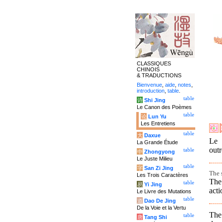
CLASSIQUES
CHINOIS
& TRADUCTIONS
Bienvenue
,
aide
,
notes
,
introduction
,
table
.
table
诗
Shi Jing
Le Canon des Poèmes
table
论
Lun Yu
Les Entretiens
table
大
Daxue
Le 
La Grande Étude
outr
table
中
Zhongyong
Le Juste Milieu
table
字
San Zi Jing
The 
Les Trois Caractères
The 
table
易
Yi Jing
acti
Le Livre des Mutations
table
道
Dao De Jing
De la Voie et la Vertu
The
table
唐
Tang Shi