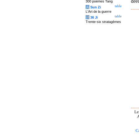
deed
300 poèmes Tang
table
兵
Sun Zi
L'Art de la guerre
table
计
36 Ji
Trente-six stratagèmes
Le
A
C