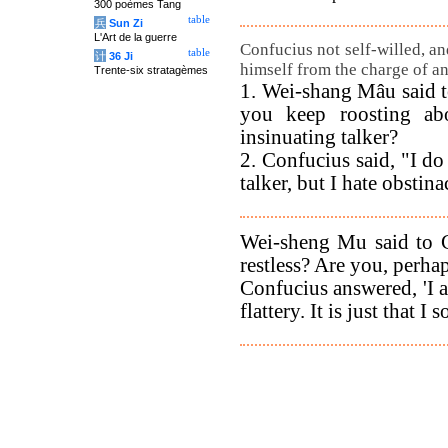
300 poèmes Tang
table
兵
Sun Zi
L'Art de la guerre
Confucius not self-willed, an
table
计
36 Ji
himself from the charge of an
Trente-six stratagèmes
1. Wei-shang Mâu said to
you keep roosting ab
insinuating talker?
2. Confucius said, "I do
talker, but I hate obstina
Wei-sheng Mu said to C
restless? Are you, perhaps
Confucius answered, 'I a
flattery. It is just that I s