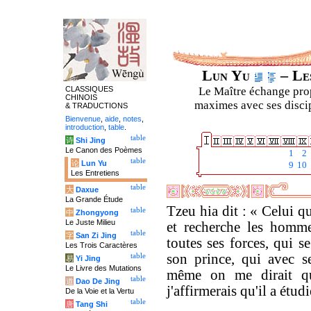
Lun Yu
– Les
CLASSIQUES
Le Maître échange prop
CHINOIS
maximes avec ses discipl
& TRADUCTIONS
Bienvenue
,
aide
,
notes
,
introduction
,
table
.
table
诗
Shi Jing
Le Canon des Poèmes
1
2
table
论
Lun Yu
9
10
Les Entretiens
table
大
Daxue
La Grande Étude
Tzeu hia dit : « Celui qu
table
中
Zhongyong
Le Juste Milieu
et recherche les homme
table
字
San Zi Jing
toutes ses forces, qui s
Les Trois Caractères
son prince, qui avec s
table
易
Yi Jing
Le Livre des Mutations
même on me dirait qu
table
道
Dao De Jing
j'affirmerais qu'il a étudi
De la Voie et la Vertu
table
唐
Tang Shi