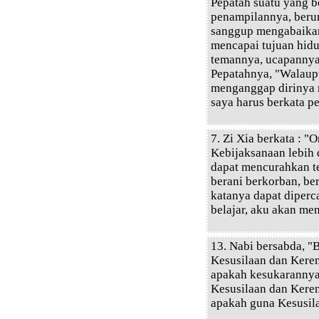
Pepatah suatu yang b
penampilannya, beru
sanggup mengabaikan
mencapai tujuan hid
temannya, ucapannya
Pepatahnya, "Walaup
menganggap dirinya 
saya harus berkata pe
7. Zi Xia berkata : 
Kebijaksanaan lebih 
dapat mencurahkan t
berani berkorban, be
katanya dapat diperc
belajar, aku akan men
13. Nabi bersabda, "
Kesusilaan dan Keren
apakah kesukarannya
Kesusilaan dan Keren
apakah guna Kesusil