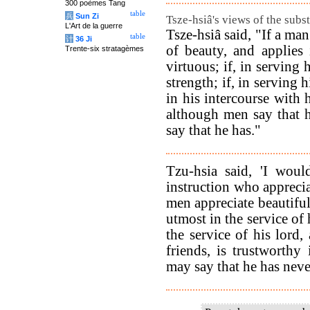
300 poèmes Tang
table
兵
Sun Zi
Tsze-hsiâ's views of the subs
L'Art de la guerre
Tsze-hsiâ said, "If a ma
table
计
36 Ji
of beauty, and applies 
Trente-six stratagèmes
virtuous; if, in serving 
strength; if, in serving h
in his intercourse with 
although men say that he
say that he has."
Tzu-hsia said, 'I woul
instruction who appreci
men appreciate beautifu
utmost in the service of 
the service of his lord,
friends, is trustworth
may say that he has neve