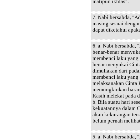
matipun ikhlas".
7. Nabi bersabda, "A
masing sesuai dengan
dapat diketahui apaka
6. a. Nabi bersabda,
benar-benar menyuka
membenci laku yang t
benar menyukai Cinta 
dimuliakan dari pada
membenci laku yang t
melaksanakan Cinta K
memungkinkan barang
Kasih melekat pada d
b. Bila suatu hari s
kekuatannya dalam Ci
akan kekurangan tena
belum pernah meliha
5. a. Nabi bersabda,