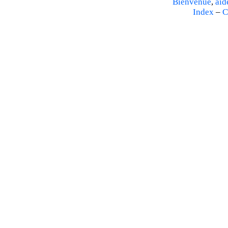
Bienvenue
,
aid
Index
–
C