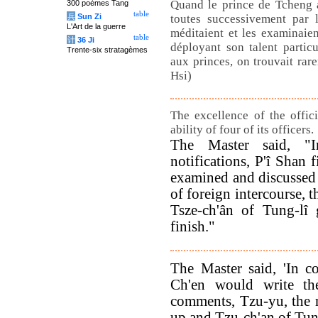
Quand le prince de Tcheng av
300 poèmes Tang
table
兵
Sun Zi
toutes successivement par 
L'Art de la guerre
méditaient et les examinaie
table
计
36 Ji
déployant son talent partic
Trente-six stratagèmes
aux princes, on trouvait ra
Hsi)
The excellence of the offic
ability of four of its officers.
The Master said, "I
notifications, P'î Shan 
examined and discussed 
of foreign intercourse, t
Tsze-ch'ân of Tung-lî 
finish."
The Master said, 'In co
Ch'en would write t
comments, Tzu-yu, the m
up and Tzu-ch'an of Tu