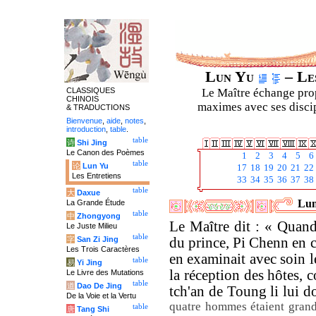
Lun Yu
– Les
CLASSIQUES
Le Maître échange prop
CHINOIS
maximes avec ses discipl
& TRADUCTIONS
Bienvenue
,
aide
,
notes
,
introduction
,
table
.
table
诗
Shi Jing
Le Canon des Poèmes
1
2
3
4
5
6
table
论
Lun Yu
17
18
19
20
21
22
Les Entretiens
33
34
35
36
37
38
table
大
Daxue
Lun
La Grande Étude
table
中
Zhongyong
Le Maître dit : « Quand 
Le Juste Milieu
table
字
San Zi Jing
du prince, Pi Chenn en 
Les Trois Caractères
en examinait avec soin l
table
易
Yi Jing
la réception des hôtes, co
Le Livre des Mutations
table
道
Dao De Jing
tch'an de Toung li lui d
De la Voie et la Vertu
quatre hommes étaient grand
table
唐
Tang Shi