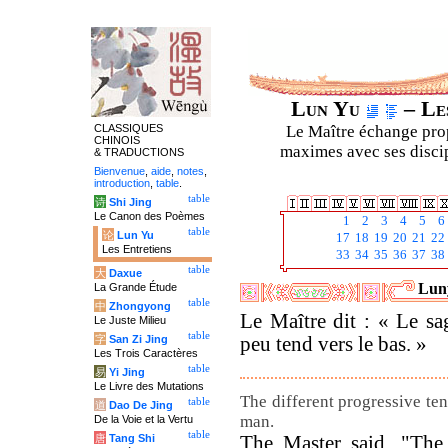
Lun Yu
– Les
CLASSIQUES
Le Maître échange prop
CHINOIS
maximes avec ses discipl
& TRADUCTIONS
Bienvenue
,
aide
,
notes
,
introduction
,
table
.
table
诗
Shi Jing
Le Canon des Poèmes
1
2
3
4
5
6
table
论
Lun Yu
17
18
19
20
21
22
Les Entretiens
33
34
35
36
37
38
table
大
Daxue
Luny
La Grande Étude
table
中
Zhongyong
Le Maître dit : « Le sa
Le Juste Milieu
table
字
San Zi Jing
peu tend vers le bas. »
Les Trois Caractères
table
易
Yi Jing
Le Livre des Mutations
The different progressive te
table
道
Dao De Jing
man.
De la Voie et la Vertu
table
The Master said, "The 
唐
Tang Shi