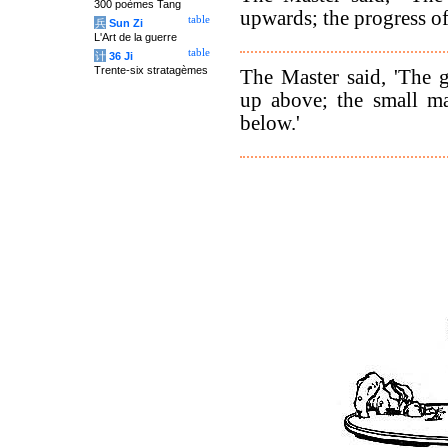
300 poèmes Tang
upwards; the progress o
table
兵
Sun Zi
L'Art de la guerre
table
计
36 Ji
Trente-six stratagèmes
The Master said, 'The 
up above; the small m
below.'