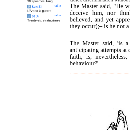
300 poèmes Tang
The Master said, "He wh
table
兵
Sun Zi
L'Art de la guerre
deceive him, nor thi
table
计
36 Ji
believed, and yet appr
Trente-six stratagèmes
they occur);– is he not 
The Master said, 'is 
anticipating attempts at
faith, is, nevertheless
behaviour?'