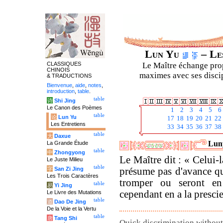
Lun Yu
– Les
CLASSIQUES
Le Maître échange prop
CHINOIS
maximes avec ses discipl
& TRADUCTIONS
Bienvenue
,
aide
,
notes
,
introduction
,
table
.
table
诗
Shi Jing
Le Canon des Poèmes
1
2
3
4
5
6
table
论
Lun Yu
17
18
19
20
21
22
Les Entretiens
33
34
35
36
37
38
table
大
Daxue
Luny
La Grande Étude
table
中
Zhongyong
Le Maître dit : « Celui-l
Le Juste Milieu
table
字
San Zi Jing
présume pas d'avance q
Les Trois Caractères
tromper ou seront en
table
易
Yi Jing
cependant en a la presci
Le Livre des Mutations
table
道
Dao De Jing
De la Voie et la Vertu
table
唐
Tang Shi
Quick discrimination without