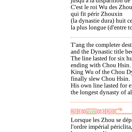
jusqu'à la disparition d
C'est le roi Wu des Zho
qui fit périr Zhouxin
(la dynastie dura) huit c
la plus longue (d'entre t
T'ang the completer des
and the Dynastic title b
The line lasted for six h
ending with Chou Hsin.
King Wu of the Chou D
finally slew Chou Hsin.
His own line lasted for 
the longest dynasty of al
Lorsque les Zhou se dépl
l'ordre impérial périclita