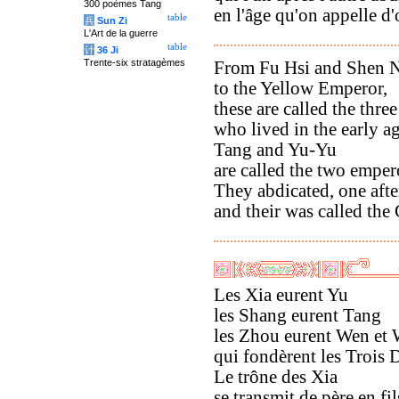
300 poèmes Tang
en l'âge qu'on appelle d'
table
兵
Sun Zi
L'Art de la guerre
table
计
36 Ji
Trente-six stratagèmes
From Fu Hsi and Shen 
to the Yellow Emperor,
these are called the three
who lived in the early ag
Tang and Yu-Yu
are called the two emper
They abdicated, one after
and their was called the
Les Xia eurent Yu
les Shang eurent Tang
les Zhou eurent Wen et
qui fondèrent les Trois 
Le trône des Xia
se transmit de père en fil