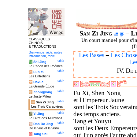
San Zi Jing
– Le
CLASSIQUES
Un court manuel pour s'ini
CHINOIS
(f
& TRADUCTIONS
Bienvenue
,
aide
,
notes
,
Les Bases
–
Les Chos
introduction
,
table
.
Le
table
诗
Shi Jing
Le Canon des Poèmes
IV. De 
table
论
Lun Yu
Les Entretiens
table
大
Daxue
La Grande Étude
table
Fu Xi, Shen Nong
中
Zhongyong
Le Juste Milieu
et l'Empereur Jaune
table
字
San Zi Jing
sont les Trois Souverain
Les Trois Caractères
des temps anciens.
table
易
Yi Jing
Le Livre des Mutations
Tang et Youyu
table
道
Dao De Jing
sont les Deux Empereur
De la Voie et la Vertu
table
qui l'un après l'autre ab
唐
Tang Shi