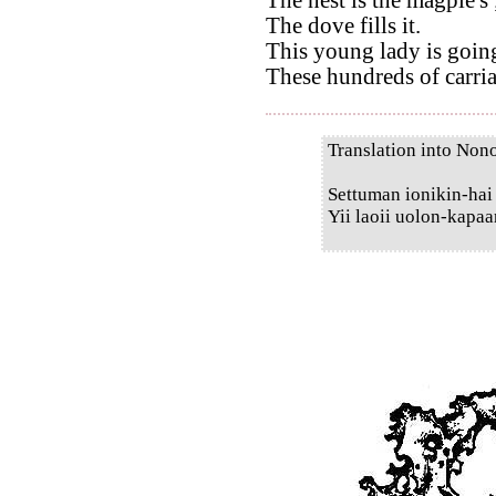
The dove fills it.
This young lady is going
These hundreds of carria
Translation into Non
Settuman ionikin-hai
Yii laoii uolon-kapaa