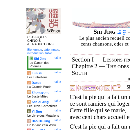
Shi Jing
–
CLASSIQUES
Le plus ancien recueil co
CHINOIS
cents chansons, odes et 
& TRADUCTIONS
Bienvenue
,
aide
,
notes
,
introduction
,
table
.
table
Section I —
Lessons fr
诗
Shi Jing
Le Canon des
Chapitre 2 —
The odes
Poèmes
South
table
论
Lun Yu
Les Entretiens
table
大
Daxue
Sh
La Grande Étude
table
中
Zhongyong
C'est la pie qui a fait un 
Le Juste Milieu
table
字
San Zi Jing
ce sont ramiers qui logen
Les Trois Caractères
Cette fille qui se marie,
table
易
Yi Jing
Le Livre des Mutations
avec cent chars accueille
table
道
Dao De Jing
De la Voie et la Vertu
C'est la pie qui a fait un 
table