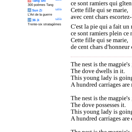
唐
Tang Shi
ce sont ramiers qui gîtent
300 poèmes Tang
Cette fille qui se marie,
table
兵
Sun Zi
L'Art de la guerre
avec cent chars escortez-
table
计
36 Ji
Trente-six stratagèmes
C'est la pie qui a fait un 
ce sont ramiers plein ce n
Cette fille qui se marie,
de cent chars d'honneur 
The nest is the magpie's 
The dove dwells in it.
This young lady is going
A hundred carriages are 
The nest is the magpie's 
The dove possesses it.
This young lady is going
A hundred carriages are 
The nest is the magpie's 