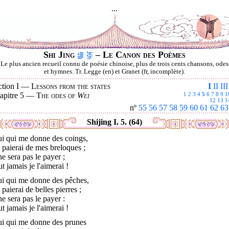
...
Shi Jing
– Le Canon des Poèmes
Le plus ancien recueil connu de poésie chinoise, plus de trois cents chansons, odes
et hymnes. Tr. Legge (en) et Granet (fr, incomplète).
ction I —
Lessons from the states
I
II
III
apitre 5 —
The odes of
Wei
1
2
3
4
5
6
7
8
9
1
12
13
1
nº
55
56
57
58
59
60
61
62
63
Shijing I. 5. (64)
ui qui me donne des coings,
e paierai de mes breloques ;
e sera pas le payer ;
ut jamais je l'aimerai !
ui qui me donne des pêches,
e paierai de belles pierres ;
e sera pas le payer :
ut jamais je l'aimerai !
ui qui me donne des prunes