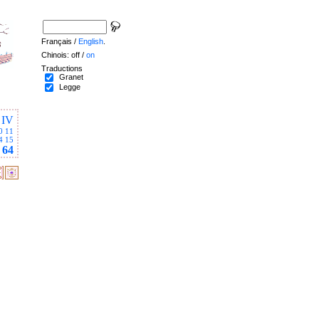
Français /
English
.
Chinois: off /
on
Traductions
Granet
Legge
IV
0
11
4
15
64