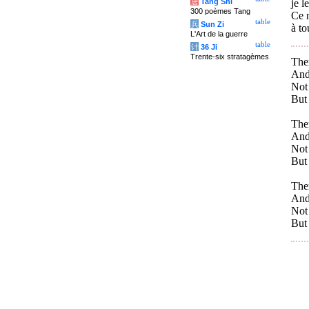
唐
Tang Shi
je l
300 poèmes Tang
Ce n
table
兵
Sun Zi
à to
L'Art de la guerre
table
计
36 Ji
Trente-six stratagèmes
The
And 
Not 
But 
The
And 
Not 
But 
The
And 
Not 
But 