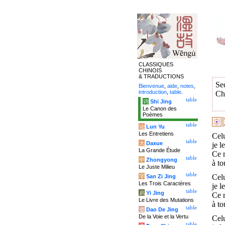
CLASSIQUES
CHINOIS
& TRADUCTIONS
Se
Bienvenue
,
aide
,
notes
,
introduction
,
table
.
Ch
table
诗
Shi Jing
Le Canon des
Poèmes
table
论
Lun Yu
Les Entretiens
Cel
table
大
Daxue
je l
La Grande Étude
Ce n
table
中
Zhongyong
à to
Le Juste Milieu
table
Cel
字
San Zi Jing
Les Trois Caractères
je l
table
易
Yi Jing
Ce n
Le Livre des Mutations
à to
table
道
Dao De Jing
De la Voie et la Vertu
Cel
table