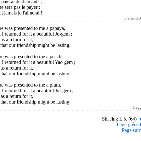
e paierai de diamants ;
e sera pas le payer :
ut jamais je l'aimerai !
Granet XX
re was presented to me a papaya,
I returned for it a beautiful Ju-gem ;
as a return for it,
that our friendship might be lasting.
re was presented to me a peach,
I returned for it a beautiful Yao-gem ;
as a return for it,
that our friendship might be lasting.
re was presented to me a plum,
I returned for it a beautiful Jiu-gem ;
as a return for it,
that our friendship might be lasting.
Leg
Shi Jing I. 5. (64)
Page précéd
Page suiv