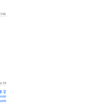
VIII.
ge 64
ente
ante