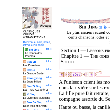
Shi Jing
–
CLASSIQUES
Le plus ancien recueil co
CHINOIS
cents chansons, odes et 
& TRADUCTIONS
Bienvenue
,
aide
,
notes
,
introduction
,
table
.
table
Section I —
Lessons fr
诗
Shi Jing
Le Canon des
Chapitre 1 —
The odes
Poèmes
South
table
论
Lun Yu
Les Entretiens
table
大
Daxue
La Grande Étude
table
中
Zhongyong
A l'unisson crient les mo
Le Juste Milieu
table
字
San Zi Jing
dans la rivière sur les roc
Les Trois Caractères
La fille pure fait retraite,
table
易
Yi Jing
Le Livre des Mutations
compagne assortie du Se
table
道
Dao De Jing
De la Voie et la Vertu
Haute ou basse, la canill
table