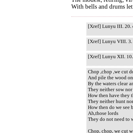
With bells and drums let
[Xref] Lunyu III. 20. 
[Xref] Lunyu VIII. 3. 
[Xref] Lunyu XII. 10. 
Chop ,chop ,we cut d
And pile the wood on
By the waters clear a
They neither sow nor
How then have they t
They neither hunt no
How then do we see b
Ah,those lords
They do not need to w
Chop, chop, we cut w