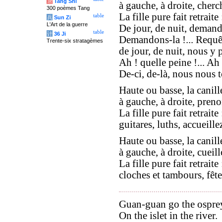
唐
Tang Shi
à gauche, à droite, cherc
300 poèmes Tang
La fille pure fait retraite 
table
兵
Sun Zi
L'Art de la guerre
De jour, de nuit, demand
table
计
36 Ji
Demandons-la !... Requêt
Trente-six stratagèmes
de jour, de nuit, nous y 
Ah ! quelle peine !... Ah 
De-ci, de-là, nous nous t
Haute ou basse, la canill
à gauche, à droite, preno
La fille pure fait retraite 
guitares, luths, accueillez
Haute ou basse, la canill
à gauche, à droite, cueill
La fille pure fait retraite 
cloches et tambours, fête
Guan-guan go the ospre
On the islet in the river.