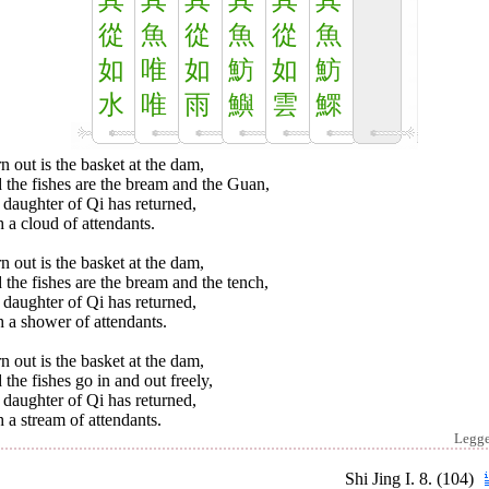
其
其
其
其
其
其
從
魚
從
魚
從
魚
如
唯
如
魴
如
魴
水
唯
雨
鱮
雲
鰥
 out is the basket at the dam,
the fishes are the bream and the Guan,
daughter of Qi has returned,
 a cloud of attendants.
 out is the basket at the dam,
the fishes are the bream and the tench,
daughter of Qi has returned,
 a shower of attendants.
 out is the basket at the dam,
the fishes go in and out freely,
daughter of Qi has returned,
 a stream of attendants.
Legg
Shi Jing I. 8. (104)