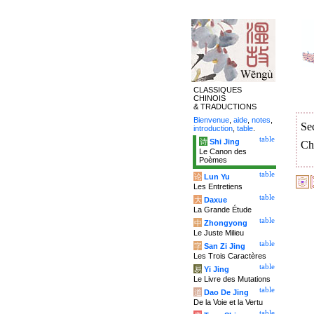
CLASSIQUES
CHINOIS
& TRADUCTIONS
Bienvenue
,
aide
,
notes
,
Se
introduction
,
table
.
table
诗
Shi Jing
Ch
Le Canon des
Poèmes
table
论
Lun Yu
Les Entretiens
table
大
Daxue
La Grande Étude
table
中
Zhongyong
Le Juste Milieu
table
字
San Zi Jing
Les Trois Caractères
table
易
Yi Jing
Le Livre des Mutations
table
道
Dao De Jing
De la Voie et la Vertu
table