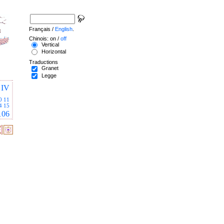
Français /
English
.
Chinois: on /
off
Vertical
Horizontal
Traductions
Granet
Legge
IV
0
11
4
15
106