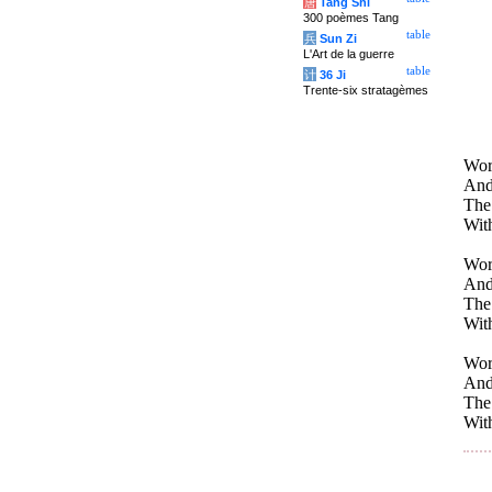
唐
Tang Shi
300 poèmes Tang
table
兵
Sun Zi
L'Art de la guerre
table
计
36 Ji
Trente-six stratagèmes
Worn
And 
The 
With
Worn
And 
The 
With
Worn
And 
The 
With