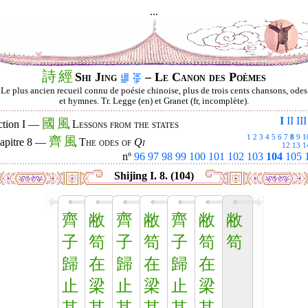
...
詩
經
Shi Jing
– Le Canon des Poèmes
Le plus ancien recueil connu de poésie chinoise, plus de trois cents chansons, odes
et hymnes. Tr. Legge (en) et Granet (fr, incomplète).
I
II
III
國
風
ction I —
Lessons from the states
1
2
3
4
5
6
7
8
9
1
齊
風
apitre 8 —
The odes of
Qi
12
13
1
nº
96
97
98
99
100
101
102
103
104
105
Shijing I. 8. (104)
齊
敝
齊
敝
齊
敝
敝
子
笱
子
笱
子
笱
笱
歸
在
歸
在
歸
在
止
梁
止
梁
止
梁