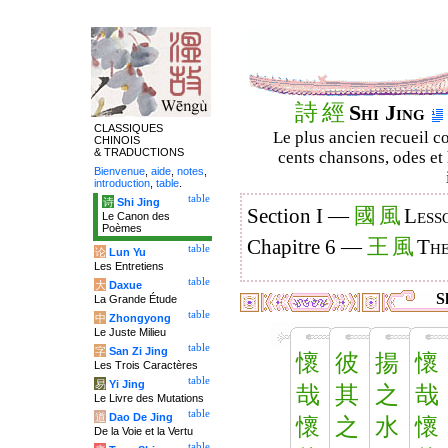
詩
經
Shi Jing
CLASSIQUES
Le plus ancien recueil co
CHINOIS
& TRADUCTIONS
cents chansons, odes et 
Bienvenue
,
aide
,
notes
,
introduction
,
table
.
table
诗
Shi Jing
國
風
Section I —
Less
Le Canon des
Poèmes
王
風
Chapitre 6 —
The
table
论
Lun Yu
Les Entretiens
table
大
Daxue
Sh
La Grande Étude
table
中
Zhongyong
Le Juste Milieu
table
字
San Zi Jing
懷
彼
揚
懷
Les Trois Caractères
table
易
Yi Jing
哉
其
之
哉
Le Livre des Mutations
table
道
Dao De Jing
懷
之
水
懷
De la Voie et la Vertu
table