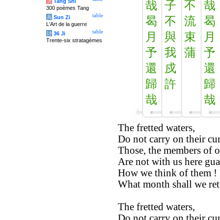
唐
Tang Shi
哉
子
不
哉
300 poèmes Tang
table
兵
Sun Zi
曷
不
流
曷
L'Art de la guerre
table
计
36 Ji
月
與
束
月
Trente-six stratagèmes
予
我
蒲
予
還
戍
還
歸
許
歸
哉
哉
The fretted waters,
Do not carry on their cu
Those, the members of ou
Are not with us here gu
How we think of them !
What month shall we re
The fretted waters,
Do not carry on their cur