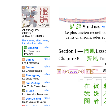
詩
經
Shi Jing
CLASSIQUES
Le plus ancien recueil co
CHINOIS
& TRADUCTIONS
cents chansons, odes et 
Bienvenue
,
aide
,
notes
,
introduction
,
table
.
table
诗
Shi Jing
國
風
Section I —
Less
Le Canon des
Poèmes
齊
風
Chapitre 8 —
The
table
论
Lun Yu
Les Entretiens
table
大
Daxue
Sh
La Grande Étude
table
中
Zhongyong
Le Juste Milieu
table
字
San Zi Jing
在
彼
Les Trois Caractères
table
易
Yi Jing
我
姝
Le Livre des Mutations
table
道
Dao De Jing
闥
者
De la Voie et la Vertu
table