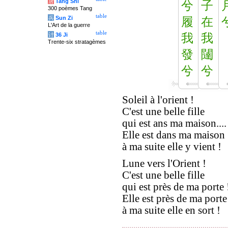
唐
Tang Shi
兮
子
300 poèmes Tang
table
兵
Sun Zi
履
在
L'Art de la guerre
table
计
36 Ji
我
我
Trente-six stratagèmes
發
闥
兮
兮
Soleil à l'orient !
C'est une belle fille
qui est ans ma maison....
Elle est dans ma maison 
à ma suite elle y vient !
Lune vers l'Orient !
C'est une belle fille
qui est près de ma porte !
Elle est près de ma porte
à ma suite elle en sort !