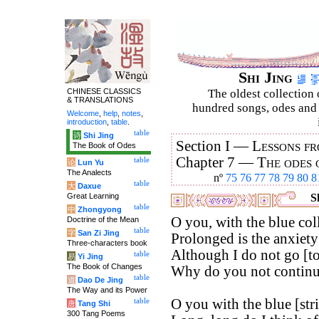
Shi Jing
CHINESE CLASSICS
The oldest collection 
& TRANSLATIONS
hundred songs, odes and 
Welcome
,
help
,
notes
,
introduction
,
table
.
table
诗
Shi Jing
Section I —
Lessons fr
The Book of Odes
Chapter 7 —
The odes 
table
论
Lun Yu
The Analects
nº
75
76
77
78
79
80
8
table
大
Daxue
Great Learning
Sh
table
中
Zhongyong
O you, with the blue coll
Doctrine of the Mean
table
字
San Zi Jing
Prolonged is the anxiety
Three-characters book
Although I do not go [to
table
易
Yi Jing
The Book of Changes
Why do you not continu
table
道
Dao De Jing
The Way and its Power
O you with the blue [str
table
唐
Tang Shi
300 Tang Poems