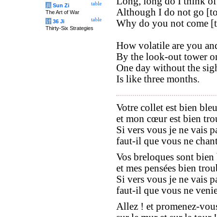
Long, long do I think of
table
兵
Sun Zi
Although I do not go [to
The Art of War
table
Why do you not come [t
计
36 Ji
Thirty-Six Strategies
How volatile are you and
By the look-out tower on
One day without the sigh
Is like three months.
Votre collet est bien ble
et mon cœur est bien trou
Si vers vous je ne vais p
faut-il que vous ne chant
Vos breloques sont bien
et mes pensées bien trou
Si vers vous je ne vais p
faut-il que vous ne veni
Allez ! et promenez-vou