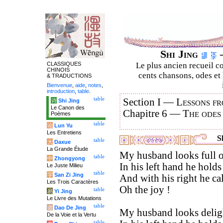
Shi Jing
–
CLASSIQUES
Le plus ancien recueil co
CHINOIS
cents chansons, odes et 
& TRADUCTIONS
Bienvenue
,
aide
,
notes
,
introduction
,
table
.
table
Section I —
Lessons fr
诗
Shi Jing
Le Canon des
Chapitre 6 —
The odes
Poèmes
table
论
Lun Yu
Les Entretiens
Sh
table
大
Daxue
La Grande Étude
My husband looks full of
table
中
Zhongyong
In his left hand he holds
Le Juste Milieu
table
字
San Zi Jing
And with his right he ca
Les Trois Caractères
Oh the joy !
table
易
Yi Jing
Le Livre des Mutations
table
道
Dao De Jing
My husband looks delig
De la Voie et la Vertu
table