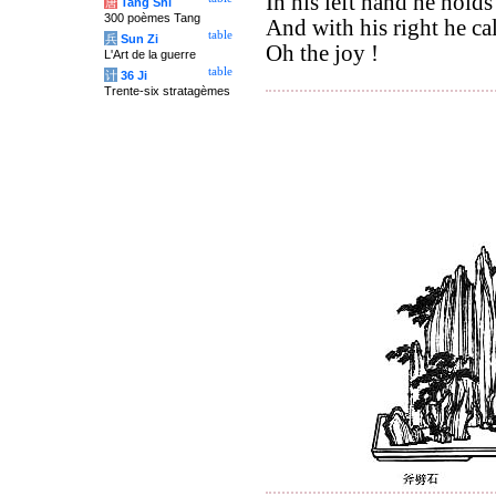
In his left hand he holds 
唐
Tang Shi
300 poèmes Tang
And with his right he cal
table
兵
Sun Zi
Oh the joy !
L'Art de la guerre
table
计
36 Ji
Trente-six stratagèmes