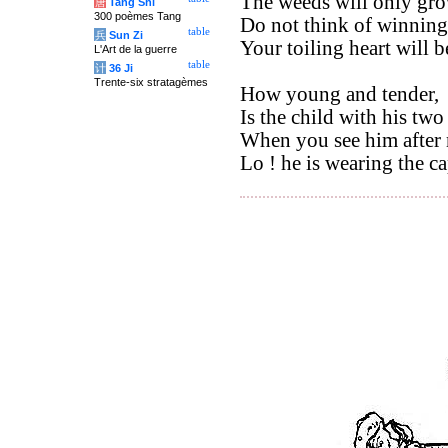
The weeds will only gro
唐
Tang Shi
300 poèmes Tang
Do not think of winning
table
兵
Sun Zi
Your toiling heart will b
L'Art de la guerre
table
计
36 Ji
Trente-six stratagèmes
How young and tender,
Is the child with his two 
When you see him after 
Lo ! he is wearing the ca