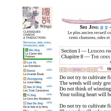
Shi Jing
–
CLASSIQUES
Le plus ancien recueil co
CHINOIS
cents chansons, odes et 
& TRADUCTIONS
Bienvenue
,
aide
,
notes
,
introduction
,
table
.
table
Section I —
Lessons fr
诗
Shi Jing
Le Canon des
Chapitre 8 —
The odes
Poèmes
table
论
Lun Yu
Les Entretiens
Sh
table
大
Daxue
La Grande Étude
Do not try to cultivate fi
table
中
Zhongyong
The weeds will only gro
Le Juste Milieu
table
字
San Zi Jing
Do not think of winning
Les Trois Caractères
Your toiling heart will b
table
易
Yi Jing
Le Livre des Mutations
table
道
Dao De Jing
Do not try to cultivate fi
De la Voie et la Vertu
table