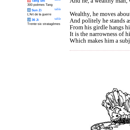
And he, a wealthy man, 
唐
Tang Shi
300 poèmes Tang
table
兵
Sun Zi
Wealthy, he moves about 
L'Art de la guerre
table
And politely he stands as
计
36 Ji
Trente-six stratagèmes
From his girdle hangs h
It is the narrowness of h
Which makes him a subjec