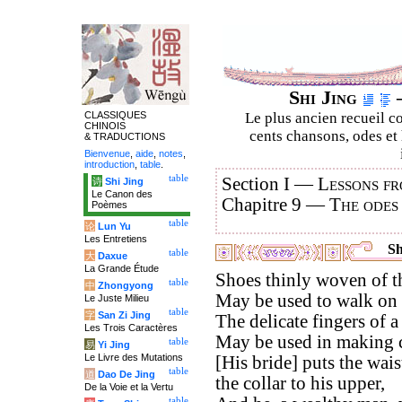
Shi Jing
–
CLASSIQUES
Le plus ancien recueil co
CHINOIS
cents chansons, odes et 
& TRADUCTIONS
Bienvenue
,
aide
,
notes
,
introduction
,
table
.
table
Section I —
Lessons fr
诗
Shi Jing
Le Canon des
Chapitre 9 —
The odes
Poèmes
table
论
Lun Yu
Les Entretiens
Sh
table
大
Daxue
La Grande Étude
Shoes thinly woven of th
table
中
Zhongyong
May be used to walk on 
Le Juste Milieu
table
字
San Zi Jing
The delicate fingers of a
Les Trois Caractères
May be used in making c
table
易
Yi Jing
Le Livre des Mutations
[His bride] puts the wai
table
道
Dao De Jing
the collar to his upper,
De la Voie et la Vertu
table