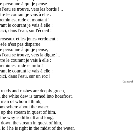
e personne à qui je pense
 l'eau se trouve, vers les bords !...
re le courant je vais à elle :
hemin est rude et montant !
ant le courant je vais à elle :
oici, dans l'eau, sur l'écueil !
roseaux et les joncs verdoient ;
osée n'est pas disparue.
e personne à qui je pense,
 l'eau se trouve, vers la digue !..
re le courant je vais à elle :
hemin est rude et ardu !
ant le courant je vais à elle :
oici, dans l'eau, sur un roc !
Granet
reeds and rushes are deeply green,
the white dew is turned into hoarfrost.
 man of whom I think,
somewhere about the water.
 up the stream in quest of him,
the way is difficult and long.
 down the stream in quest of him,
lo ! he is right in the midst of the water.