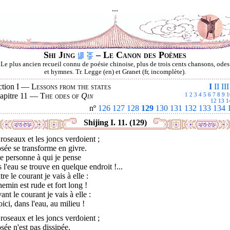
...
Shi Jing
– Le Canon des Poèmes
Le plus ancien recueil connu de poésie chinoise, plus de trois cents chansons, odes
et hymnes. Tr. Legge (en) et Granet (fr, incomplète).
ction I —
Lessons from the states
I
II
III
apitre 11 —
The odes of
Qin
1
2
3
4
5
6
7
8
9
1
12
13
1
nº
126
127
128
129
130
131
132
133
134
Shijing I. 11. (129)
roseaux et les joncs verdoient ;
osée se transforme en givre.
e personne à qui je pense
 l'eau se trouve en quelque endroit !...
re le courant je vais à elle :
hemin est rude et fort long !
ant le courant je vais à elle :
oici, dans l'eau, au milieu !
roseaux et les joncs verdoient ;
osée n'est pas dissipée.