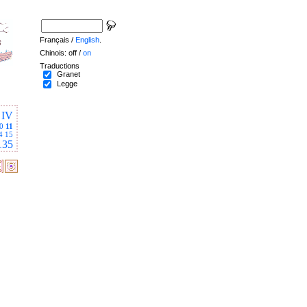
Français /
English
.
Chinois: off /
on
Traductions
Granet
Legge
IV
0
11
4
15
135