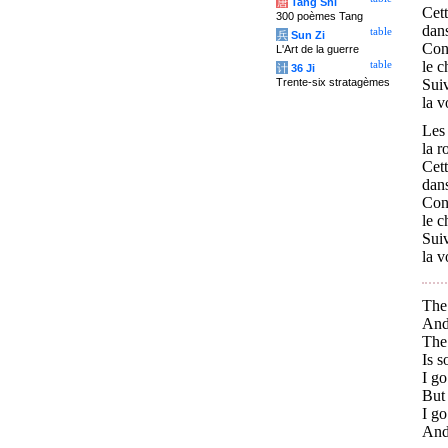
唐
Tang Shi
Cett
300 poèmes Tang
dans
table
兵
Sun Zi
Cont
L'Art de la guerre
le c
table
计
36 Ji
Trente-six stratagèmes
Suiv
la v
Les 
la r
Cett
dans
Cont
le c
Suiv
la v
The 
And 
The
Is 
I go
But 
I go
And 