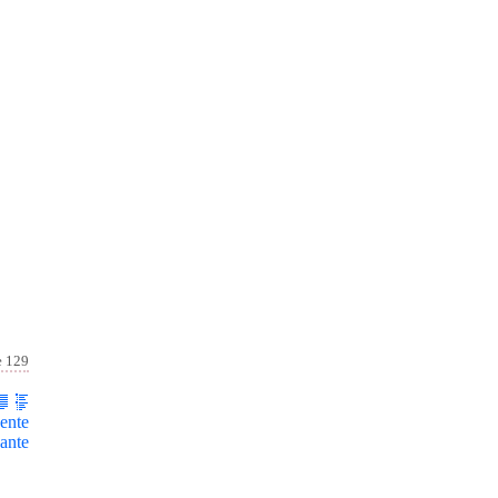
e 129
ente
ante