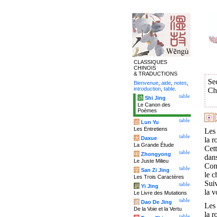
CLASSIQUES
CHINOIS
& TRADUCTIONS
Se
Bienvenue
,
aide
,
notes
,
introduction
,
table
.
Ch
table
诗
Shi Jing
Le Canon des
Poèmes
table
论
Lun Yu
Les Entretiens
Les 
table
大
Daxue
la r
La Grande Étude
Cett
table
中
Zhongyong
dans
Le Juste Milieu
Cont
table
字
San Zi Jing
le c
Les Trois Caractères
Suiv
table
易
Yi Jing
la v
Le Livre des Mutations
table
道
Dao De Jing
Les 
De la Voie et la Vertu
la r
table