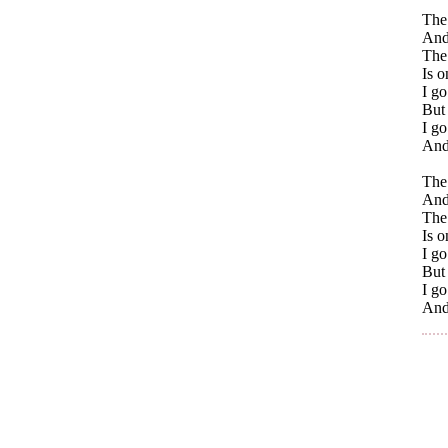
The 
And 
The
Is o
I go
But 
I go
And 
The
And 
The
Is o
I go
But 
I go
And 