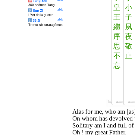
唐
Tang Shi
300 poèmes Tang
皇
小
table
兵
Sun Zi
L'Art de la guerre
王
子
table
计
36 Ji
Trente-six stratagèmes
繼
夙
序
夜
思
敬
不
止
忘
Alas for me, who am [as] 
On whom has devolved th
Solitary am I and full of 
Oh ! my great Father,