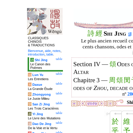
詩
經
Shi Jing
CLASSIQUES
Le plus ancien recueil co
CHINOIS
& TRADUCTIONS
cents chansons, odes et 
Bienvenue
,
aide
,
notes
,
introduction
,
table
.
table
诗
Shi Jing
頌
Section IV —
Odes 
Le Canon des
Poèmes
Altar
table
论
Lun Yu
周
頌
閔
Chapitre 3 —
Les Entretiens
table
大
Daxue
odes of
Zhou
, decade 
La Grande Étude
nº
28
table
中
Zhongyong
Le Juste Milieu
Shi
table
字
San Zi Jing
Les Trois Caractères
table
易
Yi Jing
Le Livre des Mutations
於
維
table
道
Dao De Jing
De la Voie et la Vertu
乎
予
table