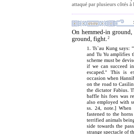
attaqué par plusieurs côtés à l
On hemmed-in ground, r
ground, fight.
2
1. Ts`au Kung says: "
and Tu Yu amplifies t
scheme must be devise
if we can succeed in
escaped." This is 
occasion when Hanni
on the road to Casili
the dictator Fabius. 
baffle his foes was r
also employed with su
ss. 24, note.] When
fastened to the horns
terrified animals bei
side towards the pas
strange spectacle of t