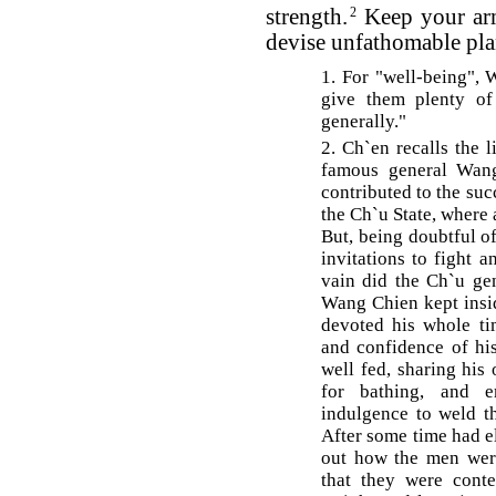
strength.
2
Keep your arm
devise unfathomable pla
1. For "well-being",
give them plenty of
generally."
2. Ch`en recalls the 
famous general Wang
contributed to the suc
the Ch`u State, where
But, being doubtful of
invitations to fight a
vain did the Ch`u gen
Wang Chien kept insid
devoted his whole ti
and confidence of hi
well fed, sharing his
for bathing, and 
indulgence to weld t
After some time had el
out how the men wer
that they were conte