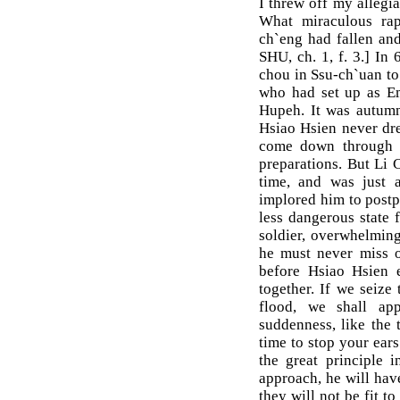
I threw off my allegia
What miraculous rapi
ch`eng had fallen an
SHU, ch. 1, f. 3.] In
chou in Ssu-ch`uan to
who had set up as E
Hupeh. It was autumn
Hsiao Hsien never dre
come down through 
preparations. But Li 
time, and was just a
implored him to postpo
less dangerous state 
soldier, overwhelmin
he must never miss op
before Hsiao Hsien
together. If we seize
flood, we shall app
suddenness, like the
time to stop your ears 
the great principle 
approach, he will have
they will not be fit to