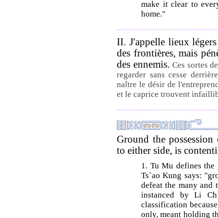
make it clear to eve
home."
II. J'appelle lieux lége
des frontières, mais pén
des ennemis.
Ces sortes de
regarder sans cesse derrière 
naître le désir de l'entrepre
et le caprice trouvent infaill
Ground the possession 
to either side, is conten
1. Tu Mu defines the 
Ts`ao Kung says: "gr
defeat the many and t
instanced by Li Ch
classification because
only, meant holding t