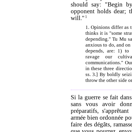
should say: "Begin b
opponent holds dear; t
will."
1
1. Opinions differ as
thinks it is "some st
depending." Tu Mu sa
anxious to do, and on
depends, are: 1) to 
ravage our culti
communications." Our 
in these three directi
ss. 3.] By boldly seiz
throw the other side o
Si la guerre se fait dan
sans vous avoir don
préparatifs, s'apprêtan
armée bien ordonnée pou
faire des dégâts, ramas
que vous pourrez, envo