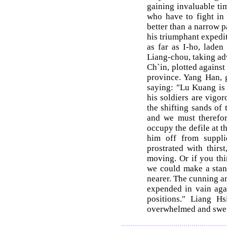
gaining invaluable tim
who have to fight in 
better than a narrow 
his triumphant expedit
as far as I-ho, laden
Liang-chou, taking ad
Ch`in, plotted against
province. Yang Han, 
saying: "Lu Kuang is 
his soldiers are vigo
the shifting sands of 
and we must therefore
occupy the defile at t
him off from suppli
prostrated with thirs
moving. Or if you thin
we could make a stand
nearer. The cunning a
expended in vain aga
positions." Liang Hs
overwhelmed and swep