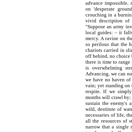
advance impossible, r
on 'desperate ground
crouching in a burni
vivid description of
"Suppose an army inva
local guides: – it fal
mercy. A ravine on the
so perilous that the 
chariots carried in sl
off behind, no choice 
there is time to range
is overwhelming str
Advancing, we can now
we have no haven of r
vain; yet standing on
respite. If we simpl
months will crawl by
sustain the enemy's a
wild, destitute of wat
necessaries of life, t
all the resources of s
narrow that a single 