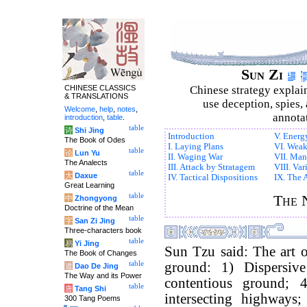
Sun Zi
CHINESE CLASSICS
Chinese strategy explai
& TRANSLATIONS
use deception, spies, 
Welcome
,
help
,
notes
,
annotat
introduction
,
table
.
table
诗
Shi Jing
Introduction
V. Energ
The Book of Odes
I. Laying Plans
VI. Weak
table
论
Lun Yu
II. Waging War
VII. Man
The Analects
III. Attack by Stratagem
VIII. Var
table
大
Daxue
IV. Tactical Dispositions
IX. The
Great Learning
table
The N
中
Zhongyong
Doctrine of the Mean
table
字
San Zi Jing
Three-characters book
table
易
Yi Jing
Sun Tzu said: The art o
The Book of Changes
table
ground: 1) Dispersiv
道
Dao De Jing
The Way and its Power
contentious ground;
table
唐
Tang Shi
intersecting highways;
300 Tang Poems