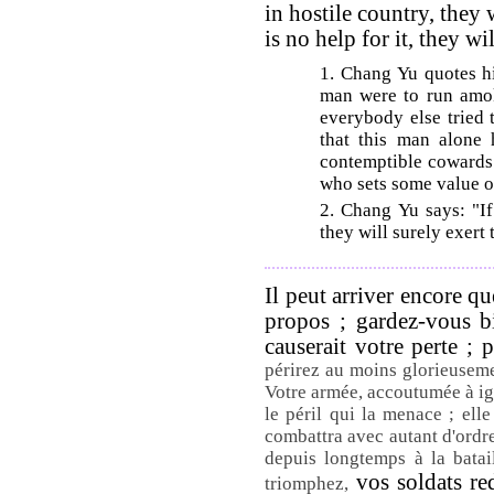
in hostile country, they 
is no help for it, they wi
1. Chang Yu quotes hi
man were to run amok
everybody else tried 
that this man alone 
contemptible cowards.
who sets some value on
2. Chang Yu says: "If
they will surely exert t
Il peut arriver encore q
propos ; gardez-vous bi
causerait votre perte ; 
périrez au moins glorieuseme
Votre armée, accoutumée à ig
le péril qui la menace ; ell
combattra avec autant d'ordre
depuis longtemps à la batai
vos soldats re
triomphez,