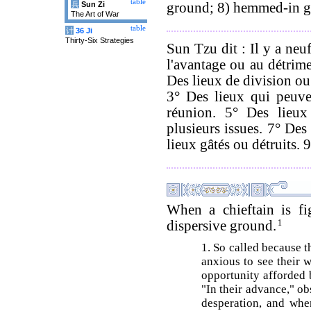
table
兵
Sun Zi
ground; 8) hemmed-in g
The Art of War
table
计
36 Ji
Thirty-Six Strategies
Sun Tzu dit : Il y a neu
l'avantage ou au détrime
Des lieux de division ou
3° Des lieux qui peuve
réunion. 5° Des lieux
plusieurs issues. 7° Des
lieux gâtés ou détruits. 
When a chieftain is fig
dispersive ground.
1
1. So called because t
anxious to see their w
opportunity afforded b
"In their advance," ob
desperation, and when