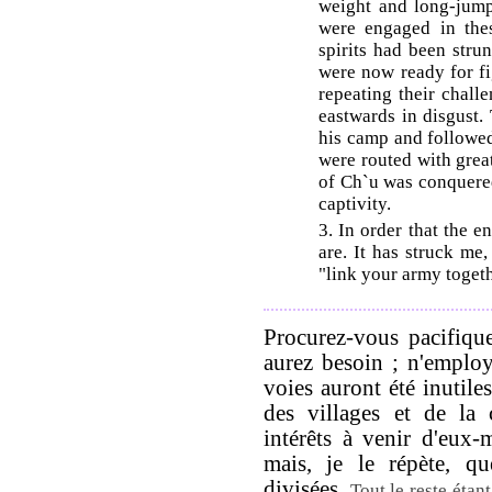
weight and long-jum
were engaged in thes
spirits had been stru
were now ready for fi
repeating their chal
eastwards in disgust.
his camp and followed
were routed with great
of Ch`u was conquered
captivity.
3. In order that the
are. It has struck me
"link your army togeth
Procurez-vous pacifiqu
aurez besoin ; n'employ
voies auront été inutiles
des villages et de la 
intérêts à venir d'eux-
mais, je le répète, q
divisées.
Tout le reste étant