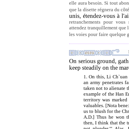
elle aura besoin. Si tout abo
que la disette régnera du côt
unis, étendez-vous à l'a
retranchements pour vous m
attendez tranquillement que l
les voies pour faire quelque 
On serious ground, gath
keep steadily on the mar
1. On this, Li Ch`uan
an army penetrates fa
taken not to alienate 
example of the Han E
territory was marked
valuables. [Nota bene:
us to blush for the Ch
A.D.] Thus he won the
then, I think that the 
not plunder.'" Alas, 