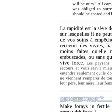
will be ours." All ca
was obliged to surre
should be spared and h
La rapidité est la sève 
sur lesquelles il ne peu
de vos soins à empêche
recevoir des vivres, b
moins faites qu'elle 
embuscades, ou sans qu'
vive force.
Les paysans 
secours et vous servir mieu
entendre seulement qu'ils do
ne viennent s'emparer de tou
leur père, leur mère, leur fem
Make forays in fertile
army with food.
1