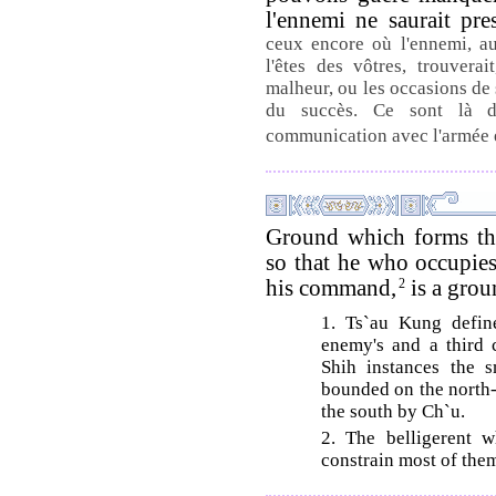
l'ennemi ne saurait pr
ceux encore où l'ennemi, au
l'êtes des vôtres, trouvera
malheur, ou les occasions de 
du succès. Ce sont là de
communication avec l'armée e
Ground which forms the
so that he who occupies 
his command,
2
is a grou
1. Ts`au Kung define
enemy's and a third 
Shih instances the s
bounded on the north-
the south by Ch`u.
2. The belligerent w
constrain most of them