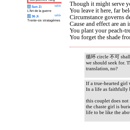
Though it might serve y
table
兵
Sun Zi
You leave it here, far b
L'Art de la guerre
table
Circumstance governs de
计
36 Ji
Trente-six stratagèmes
Cause and effect are an i
You plant your peach-tr
You forget the shade from
循环 circle 不可 shall n
we should seek for. T
translation, no?
If a true-hearted girl
In a life as faithfully 
this couplet does not 
the chaste girl is bu
life to be like the a