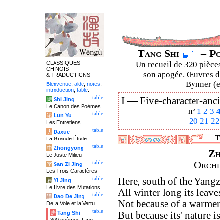
Tang Shi
– Po
CLASSIQUES
Un recueil de 320 pièces
CHINOIS
son apogée. Œuvres de
& TRADUCTIONS
Bynner (en
Bienvenue
,
aide
,
notes
,
introduction
,
table
.
table
I —
Five-character-anci
诗
Shi Jing
Le Canon des Poèmes
nº
1
2
3
table
论
Lun Yu
20
21
22
Les Entretiens
table
大
Daxue
T
La Grande Étude
table
中
Zhongyong
Zh
Le Juste Milieu
table
Orchi
字
San Zi Jing
Les Trois Caractères
table
Here, south of the Yangz
易
Yi Jing
Le Livre des Mutations
All winter long its leave
table
道
Dao De Jing
Not because of a warmer 
De la Voie et la Vertu
table
唐
Tang Shi
But because its' nature is
300 poèmes Tang