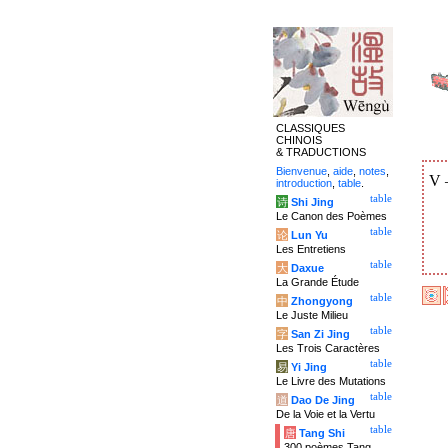
CLASSIQUES
CHINOIS
& TRADUCTIONS
Bienvenue
,
aide
,
notes
,
V
introduction
,
table
.
table
诗
Shi Jing
Le Canon des Poèmes
table
论
Lun Yu
Les Entretiens
table
大
Daxue
La Grande Étude
table
中
Zhongyong
Le Juste Milieu
table
字
San Zi Jing
Les Trois Caractères
table
易
Yi Jing
Le Livre des Mutations
table
道
Dao De Jing
De la Voie et la Vertu
table
唐
Tang Shi
300 poèmes Tang