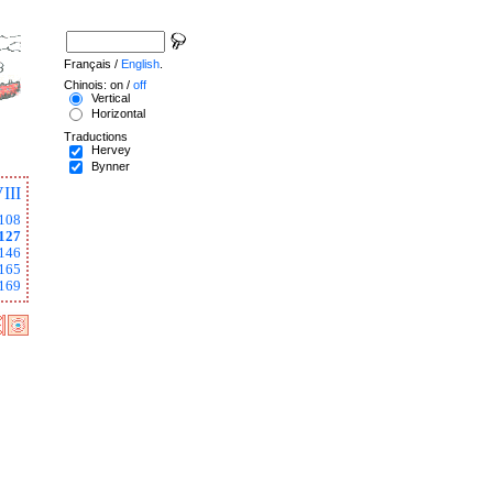
Français /
English
.
Chinois: on /
off
Vertical
Horizontal
Traductions
Hervey
Bynner
III
108
127
146
165
169