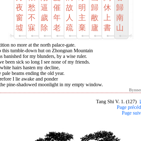
夜
愁
逼
催
故
明
歸
休
歸
窗
不
歲
年
人
主
敝
上
南
墟
寐
除
老
疏
棄
廬
書
山
tition no more at the north palace-gate.
To this tumble-down hut on Zhongnan Mountain
s banished for my blunders, by a wise ruler.
ve been sick so long I see none of my friends.
white hairs hasten my decline,
 pale beams ending the old year.
refore I lie awake and ponder
the pine-shadowed moonlight in my empty window.
Bynne
Tang Shi V. 1. (127)
Page précéd
Page suiv