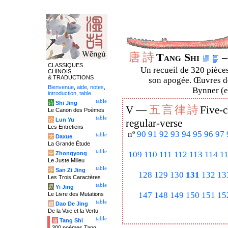
唐
詩
Tang Shi
–
CLASSIQUES
Un recueil de 320 pièces
CHINOIS
& TRADUCTIONS
son apogée. Œuvres de
Bienvenue
,
aide
,
notes
,
Bynner (en
introduction
,
table
.
table
诗
Shi Jing
五
言
律
詩
V —
Five-c
Le Canon des Poèmes
table
论
Lun Yu
regular-verse
Les Entretiens
nº
90
91
92
93
94
95
96
97
table
大
Daxue
La Grande Étude
table
109
110
111
112
113
114
1
中
Zhongyong
Le Juste Milieu
table
字
San Zi Jing
128
129
130
131
132
13
Les Trois Caractères
table
易
Yi Jing
147
148
149
150
151
15
Le Livre des Mutations
table
道
Dao De Jing
De la Voie et la Vertu
table
唐
Tang Shi
300 poèmes Tang