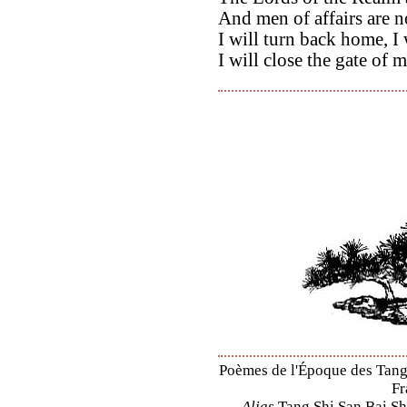
And men of affairs are n
I will turn back home, I
I will close the gate of 
Poèmes de l'Époque des Tang 
Fr
Alias
Tang Shi San Bai Sh