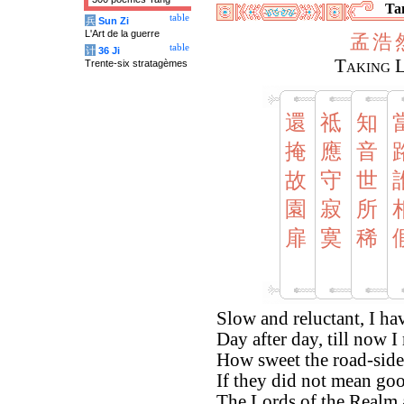
Tan
table
兵
Sun Zi
L'Art de la guerre
孟
浩
table
计
36 Ji
Taking 
Trente-six stratagèmes
還
祗
知
掩
應
音
故
守
世
園
寂
所
扉
寞
稀
Slow and reluctant, I ha
Day after day, till now I
How sweet the road-side
If they did not mean goo
The Lords of the Realm a