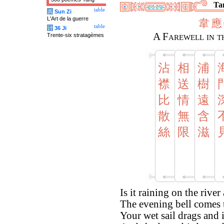
Tan
table
兵
Sun Zi
L'Art de la guerre
韋
應
table
计
36 Ji
A Farewell in t
Trente-six stratagèmes
沾
相
浦
襟
送
樹
比
情
遠
散
無
含
絲
限
滋
Is it raining on the river
The evening bell comes 
Your wet sail drags and 