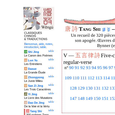
唐
詩
Tang Shi
–
CLASSIQUES
Un recueil de 320 pièces
CHINOIS
& TRADUCTIONS
son apogée. Œuvres de
Bienvenue
,
aide
,
notes
,
Bynner (en
introduction
,
table
.
table
诗
Shi Jing
五
言
律
詩
V —
Five-c
Le Canon des Poèmes
table
论
Lun Yu
regular-verse
Les Entretiens
nº
90
91
92
93
94
95
96
97
table
大
Daxue
La Grande Étude
table
109
110
111
112
113
114
1
中
Zhongyong
Le Juste Milieu
table
字
San Zi Jing
128
129
130
131
132
13
Les Trois Caractères
table
易
Yi Jing
147
148
149
150
151
15
Le Livre des Mutations
table
道
Dao De Jing
De la Voie et la Vertu
table
唐
Tang Shi
300 poèmes Tang