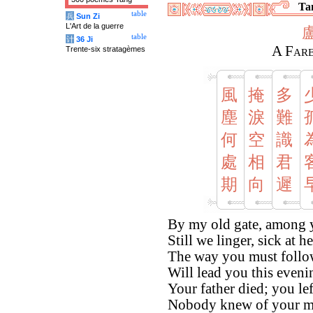
Tan
table
兵
Sun Zi
L'Art de la guerre
table
计
36 Ji
A Fare
Trente-six stratagèmes
風
掩
多
塵
淚
難
何
空
識
處
相
君
期
向
遲
By my old gate, among y
Still we linger, sick at he
The way you must follo
Will lead you this eveni
Your father died; you l
Nobody knew of your mi