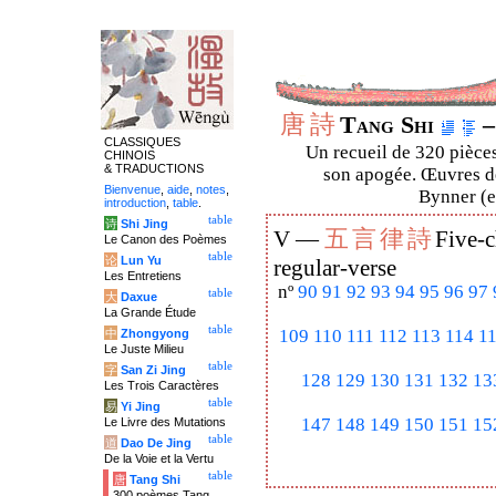
唐
詩
Tang Shi
–
CLASSIQUES
Un recueil de 320 pièces
CHINOIS
& TRADUCTIONS
son apogée. Œuvres de
Bienvenue
,
aide
,
notes
,
Bynner (en
introduction
,
table
.
table
诗
Shi Jing
五
言
律
詩
V —
Five-c
Le Canon des Poèmes
table
论
Lun Yu
regular-verse
Les Entretiens
nº
90
91
92
93
94
95
96
97
table
大
Daxue
La Grande Étude
table
109
110
111
112
113
114
1
中
Zhongyong
Le Juste Milieu
table
字
San Zi Jing
128
129
130
131
132
13
Les Trois Caractères
table
易
Yi Jing
147
148
149
150
151
15
Le Livre des Mutations
table
道
Dao De Jing
De la Voie et la Vertu
table
唐
Tang Shi
300 poèmes Tang